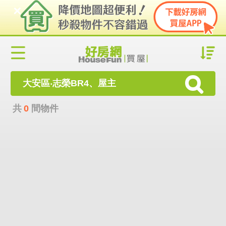
大安區‧志榮BR4、屋主
共
0
間物件