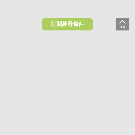
訂閱搜尋條件
想收藏喜歡的物件？快下載好房網買屋APP！
下載 好房網買屋APP >
加入好友
好房網買屋