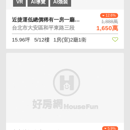
VR
AI導覽
AI煥裝
12.6%
近捷運低總價稀有一房一廳一衛 近捷運 一層四戶 梯
1,888萬
1,650萬
台北市大安區和平東路三段
15.96坪
5/12樓
1房(室)2廳1衛
5.9%