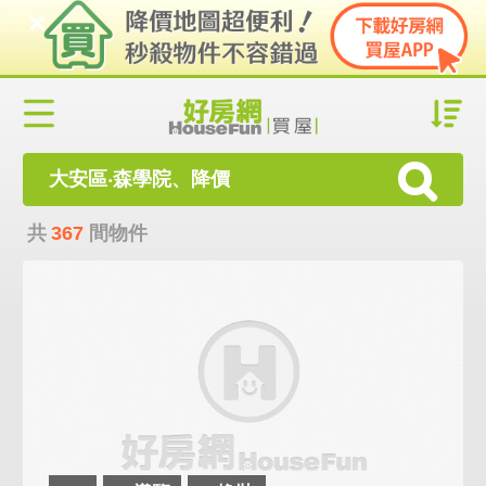
大安區‧森學院、降價
共
367
間物件