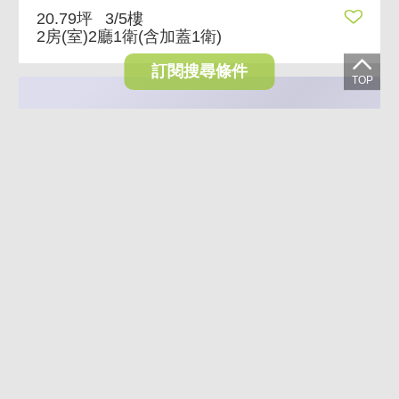
20.79坪
3/5樓
2房(室)2廳1衛
(含加蓋1衛)
訂閱搜尋條件
VR
AI導覽
AI煥裝
6%
敦南領袖I正面敦化南路林蔭大道I遠眺101美景 正
16,800萬
15,800萬
台北市大安區敦化南路一段
131.29坪
10~11/11樓
3房(室)2廳3衛