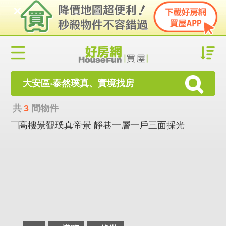
大安區‧泰然璞真、實境找房
共
3
間物件