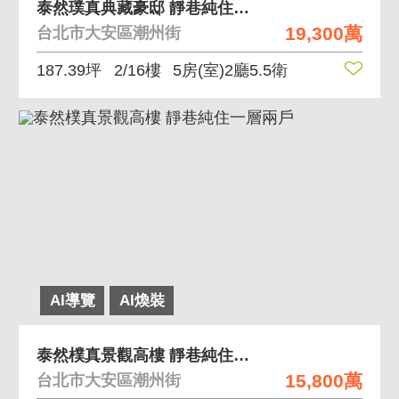
泰然璞真典藏豪邸 靜巷純住宅，五房三坡車，有裝潢
19,300萬
台北市大安區潮州街
187.39坪
2/16樓
5房(室)2廳5.5衛
AI導覽
AI煥裝
泰然樸真景觀高樓 靜巷純住一層兩戶
15,800萬
台北市大安區潮州街