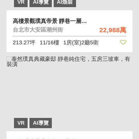
VR
AI導覽
AI煥裝
高樓景觀璞真帝景 靜巷一層一戶三面採光
22,988萬
台北市大安區潮州街
213.27坪
11/16樓
1房(室)2廳5衛
VR
AI導覽