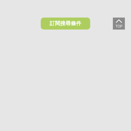
訂閱搜尋條件
想收藏喜歡的物件？快下載好房網買屋APP！
下載 好房網買屋APP >
加入好友
好房網買屋