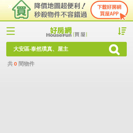
大安區‧泰然璞真、屋主
共
0
間物件