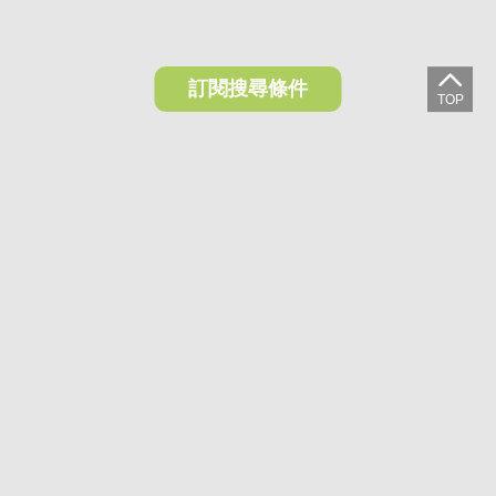
訂閱搜尋條件
想收藏喜歡的物件？快下載好房網買屋APP！
下載 好房網買屋APP >
加入好友
好房網買屋