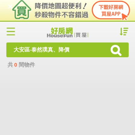
大安區‧泰然璞真、降價
共
0
間物件