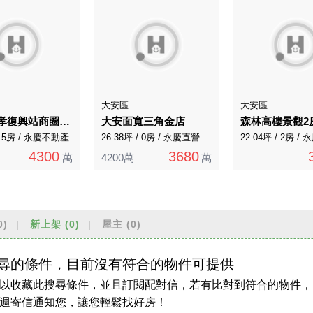
大安區
大安區
A102忠孝復興站商圈大安路一段華廈6樓
大安面寬三角金店
森林高樓景觀2
 / 5房 / 永慶不動產
26.38坪 / 0房 / 永慶直營
22.04坪 / 2房 /
4300
3680
萬
4200萬
萬
0)
新上架
(0)
屋主
(0)
尋的條件，目前沒有符合的物件可提供
以收藏此搜尋條件，並且訂閱配對信，若有比對到符合的物件，
週寄信通知您，讓您輕鬆找好房！