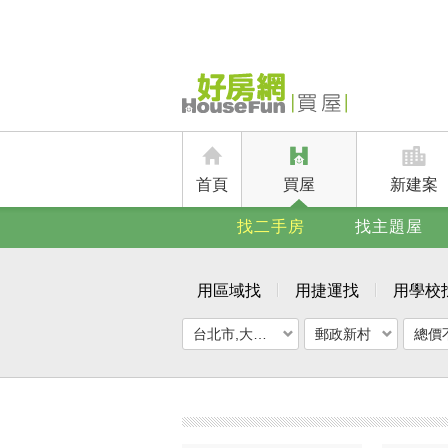
首頁
買屋
新建案
找二手房
找主題屋
用區域找
用捷運找
用學校
台北市,大安區
郵政新村
總價