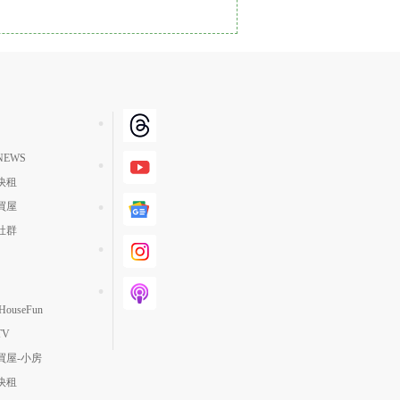
單價高 → 低
降價幅度高 → 低
坪數小 → 大
坪數大 → 小
上架日期新 → 舊
EWS
刷新時間新 → 舊
快租
刷新時間舊 → 新
買屋
月熱門度高 → 低
社群
ouseFun
TV
買屋-小房
快租