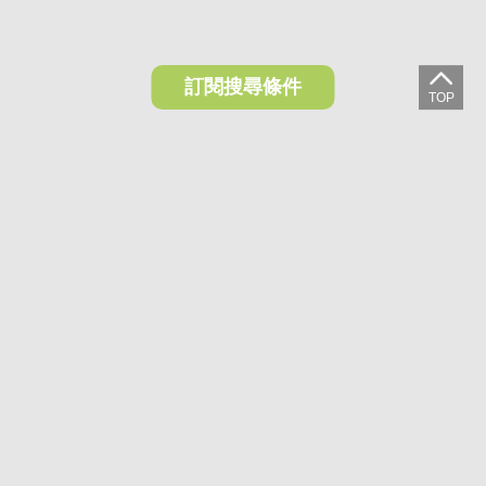
訂閱搜尋條件
想收藏喜歡的物件？快下載好房網買屋APP！
下載 好房網買屋APP >
加入好友
好房網買屋