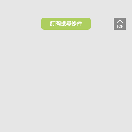
訂閱搜尋條件
想收藏喜歡的物件？快下載好房網買屋APP！
下載 好房網買屋APP >
加入好友
好房網買屋