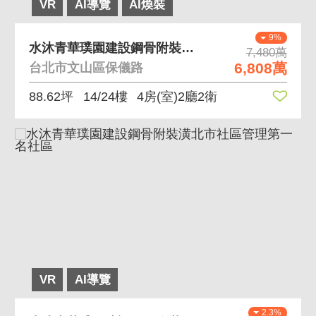
VR
AI導覽
AI煥裝
9%
水沐青華璞園建設鋼骨附裝潢北市社區管理第一名社區
7,480萬
6,808萬
台北市文山區保儀路
88.62坪
14/24樓
4房(室)2廳2衛
VR
AI導覽
2.3%