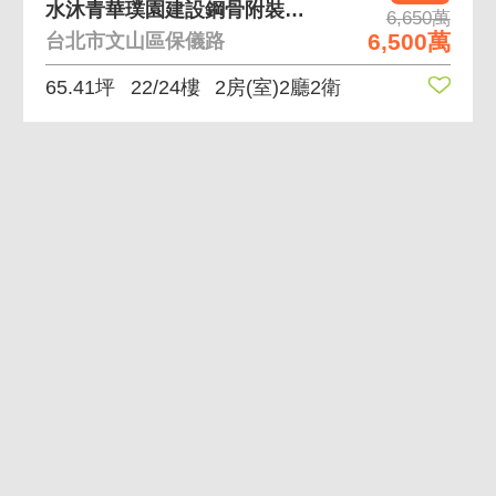
水沐青華璞園建設鋼骨附裝潢北市社區管理第一名社區
6,650萬
6,500萬
台北市文山區保儀路
65.41坪
22/24樓
2房(室)2廳2衛