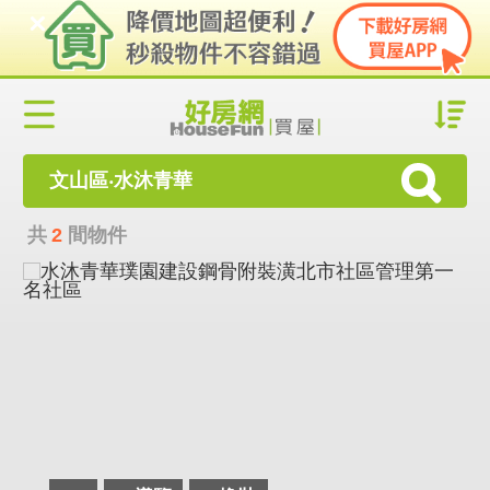
文山區‧水沐青華
共
2
間物件