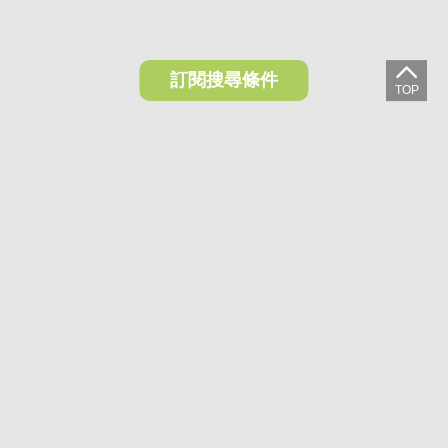
訂閱搜尋條件
想收藏喜歡的物件？快下載好房網買屋APP！
下載 好房網買屋APP >
加入好友
好房網買屋