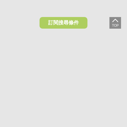
訂閱搜尋條件
想收藏喜歡的物件？快下載好房網買屋APP！
下載 好房網買屋APP >
加入好友
好房網買屋