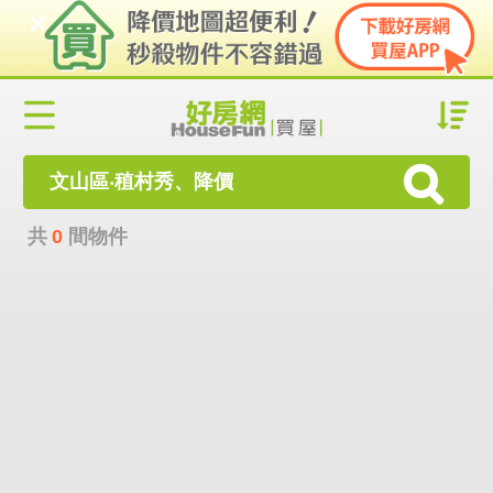
文山區‧稙村秀、降價
共
0
間物件