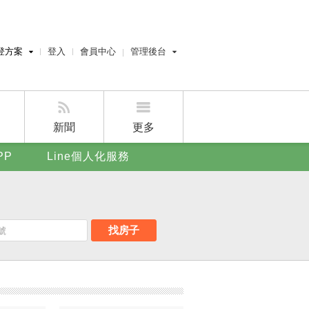
登方案
登入
會員中心
管理後台
費刊登
經紀人員管理後台
刊登
屋主管理後台
刊登
新聞
更多
賣屋刊登
PP
Line個人化服務
好房APP
找房子