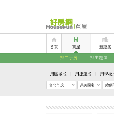
首頁
買屋
新建案
找二手房
找主題屋
用區域找
用捷運找
用學校
台北市,文山區
萬美國宅
總價