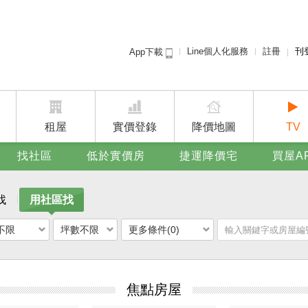
Line個人化服務
註冊
刊
App下載
租屋免
賣屋
廣告
租屋
實價登錄
降價地圖
TV
找社區
低於實價房
捷運降價宅
買屋A
找
用社區找
不限
坪數不限
更多條件(0)
焦點房屋