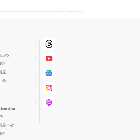
單價高 → 低
降價幅度高 → 低
坪數小 → 大
坪數大 → 小
上架日期新 → 舊
EWS
刷新時間新 → 舊
快租
刷新時間舊 → 新
買屋
月熱門度高 → 低
社群
ouseFun
TV
買屋-小房
快租