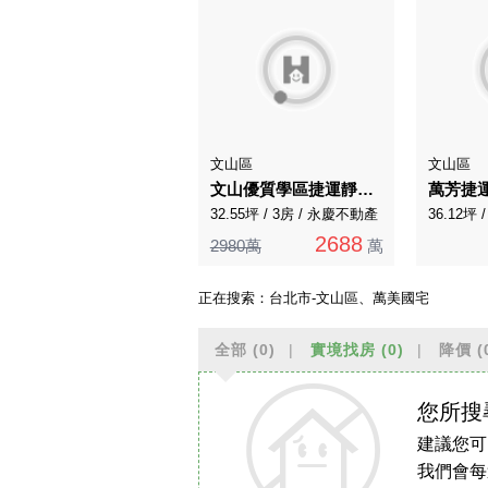
文山區
文山區
文山優質學區捷運靜巷一樓金店面
萬芳捷
32.55坪 / 3房 / 永慶不動產
36.12坪 
2688
2980萬
萬
正在搜索：
台北市-文山區、萬美國宅
全部
(0)
實境找房
(0)
降價
(
您所搜
建議您可
我們會每