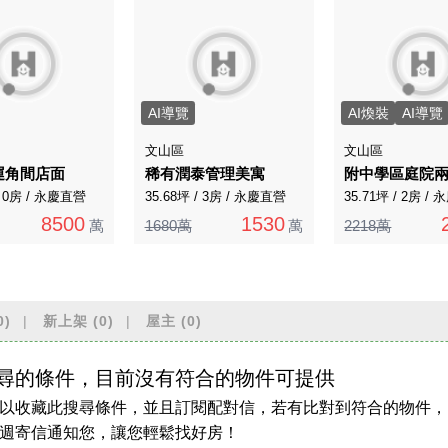
AI導覽
AI煥裝
AI導覽
文山區
文山區
運角間店面
稀有潤泰管理美寓
附中學區庭院
/ 0房 / 永慶直營
35.68坪 / 3房 / 永慶直營
35.71坪 / 2房 /
8500
1530
萬
1680萬
萬
2218萬
0)
新上架
(0)
屋主
(0)
尋的條件，目前沒有符合的物件可提供
以收藏此搜尋條件，並且訂閱配對信，若有比對到符合的物件，
週寄信通知您，讓您輕鬆找好房！