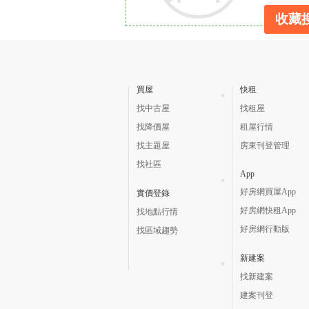
收藏
買屋
快租
找中古屋
找租屋
找降價屋
租屋行情
找主題屋
房東刊登管理
找社區
App
好房網買屋App
實價登錄
好房網快租App
找地點行情
好房網行動版
找區域趨勢
新建案
找新建案
建案刊登