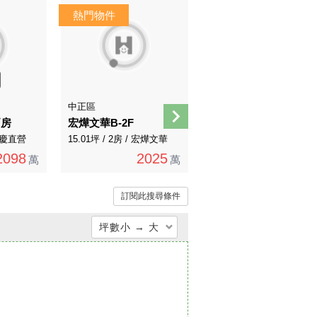
AI煥裝
AI導覽
影音
中正區
文山區
兩房
宏燁文華B-2F
B43萬寧山莊美景三房 前後大陽台、採光通風佳/
 永慶直營
15.01坪 / 2房 / 宏燁文華
47.79坪 / 3房 / 永慶不動產
2098
2025
998
萬
萬
1098萬
萬
訂閱此搜尋條件
坪數小 → 大
總價低 → 高
總價高 → 低
單價低 → 高