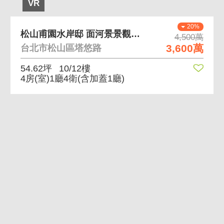
VR
20%
松山甫園水岸邸 面河景景觀佳、稀有大坪數釋出
4,500萬
3,600萬
台北市松山區塔悠路
54.62坪
10/12樓
4房(室)1廳4衛
(含加蓋1廳)