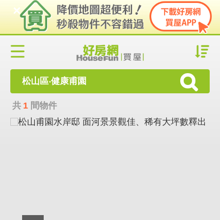
松山區‧健康甫園
共
1
間物件