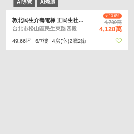
AI導覽
AI煥裝
13.6%
敦北民生介壽電梯 正民生社區全天候管理
4,780萬
4,128萬
台北市松山區民生東路四段
49.66坪
6/7樓
4房(室)2廳2衛