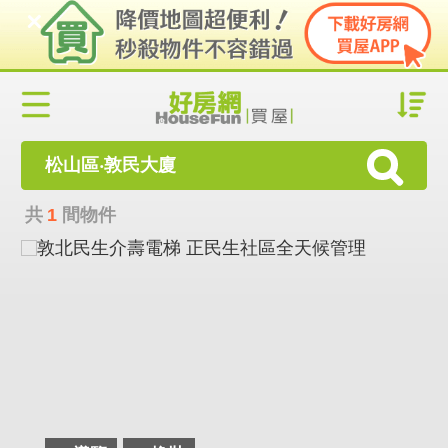
松山區‧敦民大廈
共
1
間物件