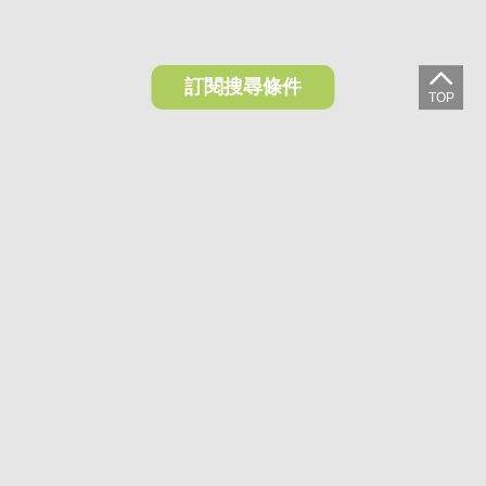
訂閱搜尋條件
想收藏喜歡的物件？快下載好房網買屋APP！
下載 好房網買屋APP >
加入好友
好房網買屋