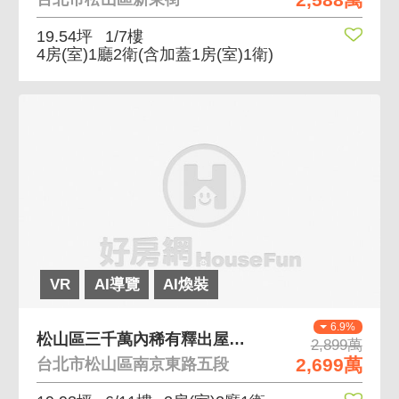
19.54坪
1/7樓
4房(室)1廳2衛
(含加蓋1房(室)1衛)
VR
AI導覽
AI煥裝
6.9%
松山區三千萬內稀有釋出屋齡超新電梯兩房 平面兩房一
2,899萬
2,699萬
台北市松山區南京東路五段