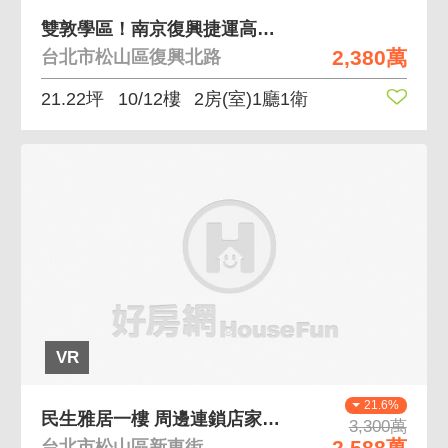
雙敦學區！南京復興捷運高樓層電梯邊間２房
2,380萬
台北市松山區復興北路
21.22坪
10/12樓
2房(室)1廳1衛
VR
21.6%
民生雅居一樓 周邊連鎖店家、超商林立，機能佳
3,300萬
2,588萬
台北市松山區新東街