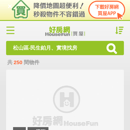
松山區‧民生鉑月、實境找房
共
250
間物件