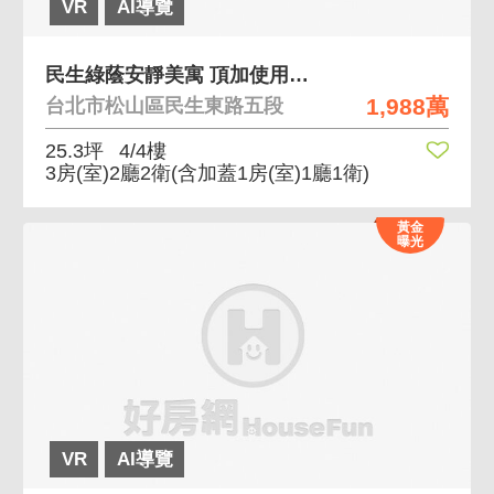
VR
AI導覽
民生綠蔭安靜美寓 頂加使用空間，低公設高坪效規劃
1,988萬
台北市松山區民生東路五段
25.3坪
4/4樓
3房(室)2廳2衛
(含加蓋1房(室)1廳1衛)
黃金
曝光
VR
AI導覽