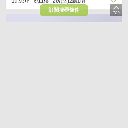
19.93坪
6/11樓
2房(室)2廳1衛
訂閱搜尋條件
VR
AI導覽
3.1%
近捷美妝高樓兩房 邊間三面採光美妝稀有釋出
2,560萬
2,480萬
台北市松山區復興北路
28.02坪
7/11樓
2房(室)2廳1衛
(含加蓋1房(室))