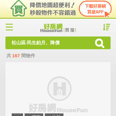
松山區‧民生鉑月、降價
共
167
間物件