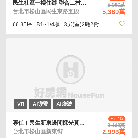
民生社區一樓住辦 聯合二村旁的大坪數使用空間
5,980萬
5,380萬
台北市松山區民生東路五段
66.35坪
B1~1/4樓
3房(室)2廳2衛
VR
AI導覽
AI煥裝
5.4%
專任！民生新東邊間採光黃金三樓．土地持份大
3,168萬
2,998萬
台北市松山區新東街