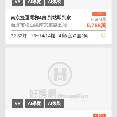
VR
AI導覽
AI煥裝
9.3%
南京捷運電梯4房 到站即到家
6,380萬
5,788萬
台北市松山區南京東路五段
72.32坪
13~14/14樓
4房(室)2廳2衛
VR
AI導覽
AI煥裝
10%