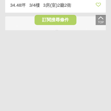
34.48坪
3/4樓
3房(室)2廳2衛
訂閱搜尋條件
VR
AI導覽
AI煥裝
10.2%
國泰獨棟京華美寓 國泰建設 有增建大空間
2,180萬
1,958萬
台北市松山區八德路四段
23.67坪
5/5樓
5房(室)2廳3衛
(含加蓋2房(室)2衛)