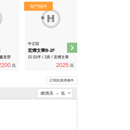
AI煥裝
AI導覽
中正區
萬華區
宅
宏燁文華B-2F
西藏路免爬高安居
 永慶直營
15.01坪 / 2房 / 宏燁文華
16.1坪 / 1房 / 永慶直營
2200
2025
1800
萬
萬
萬
訂閱此搜尋條件
總價高 → 低
總價低 → 高
總價高 → 低
單價低 → 高