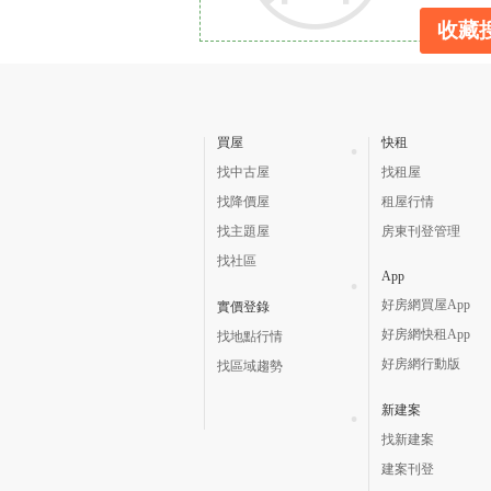
收藏
買屋
快租
找中古屋
找租屋
找降價屋
租屋行情
找主題屋
房東刊登管理
找社區
App
好房網買屋App
實價登錄
好房網快租App
找地點行情
好房網行動版
找區域趨勢
新建案
找新建案
建案刊登