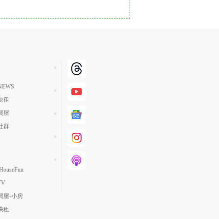
單價高 → 低
降價幅度高 → 低
坪數小 → 大
坪數大 → 小
上架日期新 → 舊
EWS
刷新時間新 → 舊
快租
刷新時間舊 → 新
買屋
月熱門度高 → 低
社群
ouseFun
TV
買屋-小房
快租