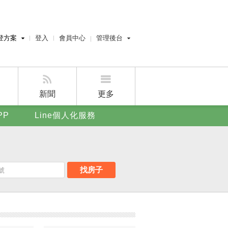
登方案
登入
會員中心
管理後台
費刊登
經紀人員管理後台
刊登
屋主管理後台
刊登
新聞
更多
賣屋刊登
PP
Line個人化服務
好房APP
找房子