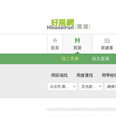
首頁
買屋
新建案
找二手房
找主題屋
用區域找
用捷運找
用學校
台北市,萬華區
莒光路華廈(二)
總價