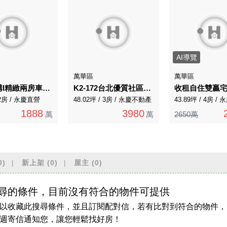
AI導覽
萬華區
萬華區
鋼骨結構I精緻兩房車位I泳池美宅
K2-172台北優質社區邊間裝潢3房車採光華廈B
收租自住雙贏
 2房 / 永慶直營
48.02坪 / 3房 / 永慶不動產
43.89坪 / 4房 /
1888
3980
萬
萬
2650萬
0)
新上架
(0)
屋主
(0)
尋的條件，目前沒有符合的物件可提供
以收藏此搜尋條件，並且訂閱配對信，若有比對到符合的物件，
週寄信通知您，讓您輕鬆找好房！