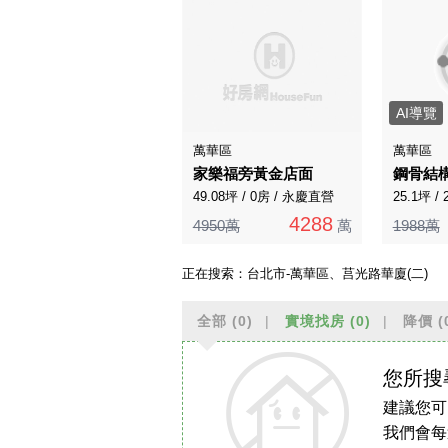
AI導覽
萬華區
萬華區
家樂福旁黃金店面
49.08坪 / 0房 / 永慶直營
25.1坪 /
4288
4950萬
萬
1988萬
正在搜索：
台北市-萬華區、莒光路華廈(二)
全部
(0)
實境找房
(0)
降價
(
您所搜
建議您可
我們會每