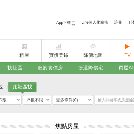
Line個人化服務
註冊
刊
App下載
租屋免
賣屋
廣告
租屋
實價登錄
降價地圖
TV
找社區
低於實價房
捷運降價宅
買屋A
找
用社區找
不限
坪數不限
更多條件(0)
焦點房屋