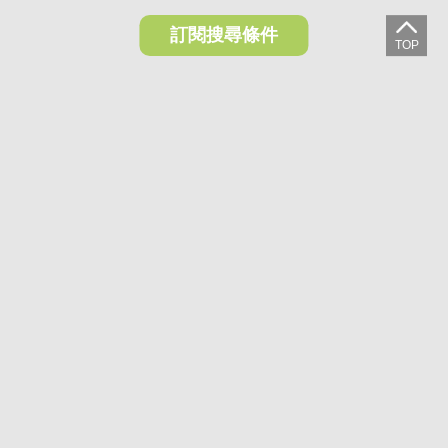
訂閱搜尋條件
想收藏喜歡的物件？快下載好房網買屋APP！
下載 好房網買屋APP >
加入好友
好房網買屋
好房國際股份有限公司負責建置及維護