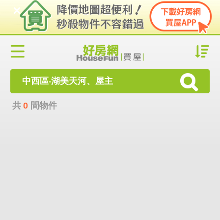
中西區‧湖美天河、屋主
共
0
間物件