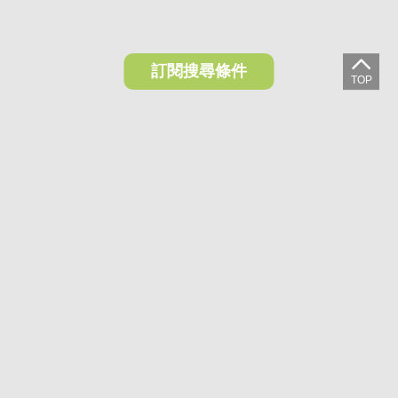
訂閱搜尋條件
想收藏喜歡的物件？快下載好房網買屋APP！
下載 好房網買屋APP >
加入好友
好房網買屋