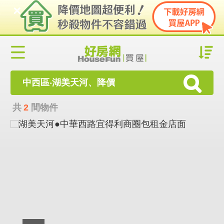
中西區‧湖美天河、降價
共
2
間物件