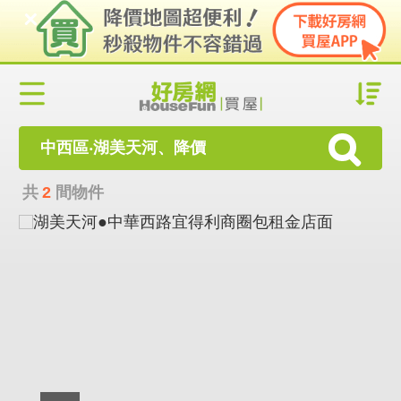
中西區‧湖美天河、降價
共
2
間物件