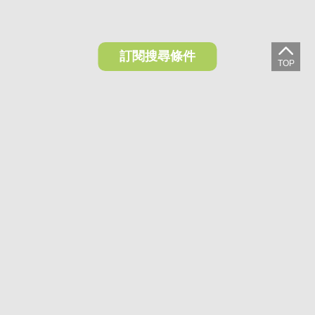
訂閱搜尋條件
想收藏喜歡的物件？快下載好房網買屋APP！
下載 好房網買屋APP >
加入好友
好房網買屋