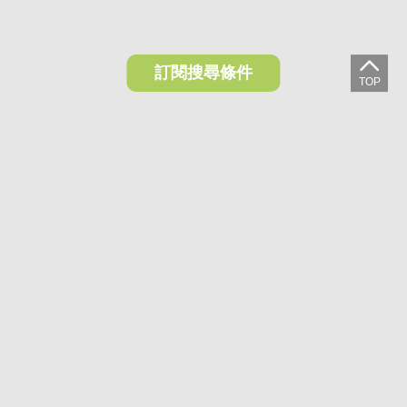
訂閱搜尋條件
想收藏喜歡的物件？快下載好房網買屋APP！
下載 好房網買屋APP >
加入好友
好房網買屋