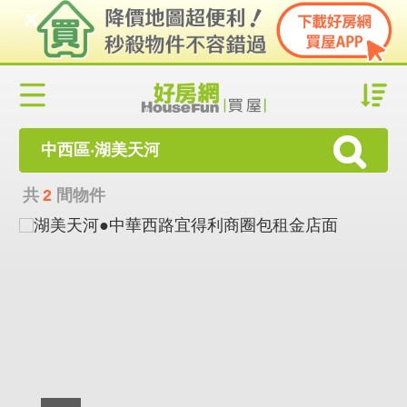
中西區‧湖美天河
共
2
間物件