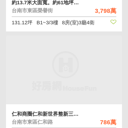
約13.7米大面寬。約61地坪東區車墅
3,798萬
台南市東區榮譽街
131.12坪
B1~3/3樓
8房(室)3廳4衛
仁和商圈仁和新世界整新三房已租平車電寓
786萬
台南市東區仁和路