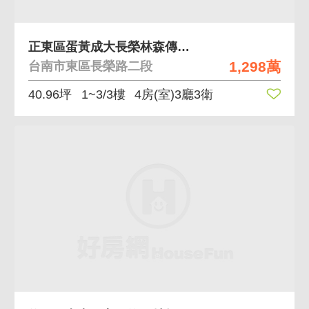
正東區蛋黃成大長榮林森傳統大面寬
1,298萬
台南市東區長榮路二段
40.96坪
1~3/3樓
4房(室)3廳3衛