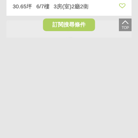
30.65坪
6/7樓
3房(室)2廳2衛
訂閱搜尋條件
崇學路黃金地段社區型雙車墅
2,650萬
台南市東區崇學路
79.42坪
1~5/5樓
5房(室)2廳4衛