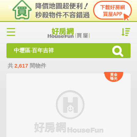
中壢區‧百年吉祥
共
2,617
間物件
黃金
曝光