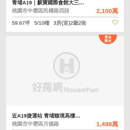
青埔A19｜麒寶國際會館大三房車｜三面採光｜
2,100萬
桃園市中壢區民權路四段
59.67坪
5/10樓
3房(室)2廳2衛
黃金
曝光
近A19捷運站 青埔馥境高樓層 稀有大露臺三房車
1,498萬
桃園市中壢區月德路