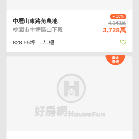
10%
中壢山東路角農地
4,143萬
3,728萬
桃園市中壢區山下段
828.55坪
--/--樓
黃金
曝光