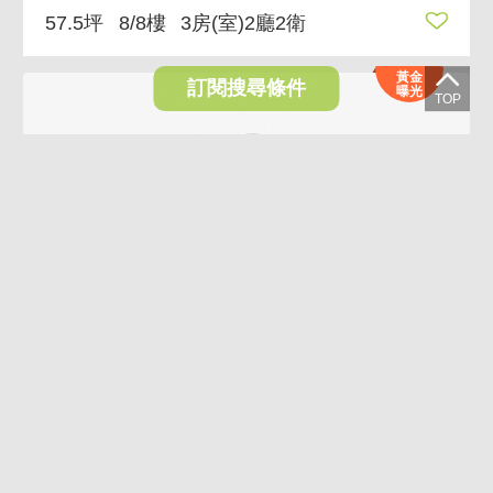
57.5坪
8/8樓
3房(室)2廳2衛
黃金
訂閱搜尋條件
曝光
VR
大全聯中北路二段 辦公電梯
1,380萬
桃園市中壢區中北路二段
51.7坪
4/8樓
1衛