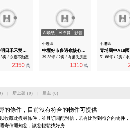
AI煥裝
AI導覽
影音
中壢區
中壢區
青埔A19明日禾禾雙衛開窗高樓三房充電雙車位
中壢好市多過嶺核心｜臻美景觀2房車
 / 3房 / 永慶不動產
39.38坪 / 2房 / 有巢氏房屋
51.88坪 / 2房 
2350
1310
萬
萬
0)
新上架
(0)
屋主
(0)
尋的條件，目前沒有符合的物件可提供
以收藏此搜尋條件，並且訂閱配對信，若有比對到符合的物件，
週寄信通知您，讓您輕鬆找好房！