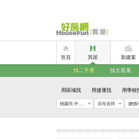
首頁
買屋
新建案
找二手房
找主題屋
用區域找
用捷運找
用學校
桃園市,中壢區
百年吉祥
總價