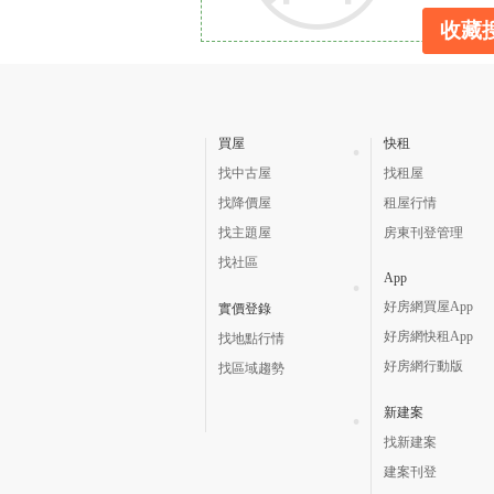
收藏
買屋
快租
找中古屋
找租屋
找降價屋
租屋行情
找主題屋
房東刊登管理
找社區
App
好房網買屋App
實價登錄
好房網快租App
找地點行情
好房網行動版
找區域趨勢
新建案
找新建案
建案刊登