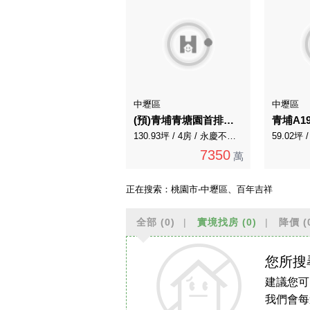
中壢區
中壢區
(預)青埔青塘園首排。百坪無遮擋4房3車官邸
130.93坪 / 4房 / 永慶不動產
59.02坪
7350
萬
正在搜索：
桃園市-中壢區、百年吉祥
全部
(0)
實境找房
(0)
降價
(
您所搜
建議您可
我們會每