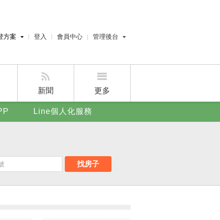
登方案
登入
會員中心
管理後台
費刊登
經紀人員管理後台
刊登
屋主管理後台
刊登
新聞
更多
賣屋刊登
PP
Line個人化服務
好房APP
找房子