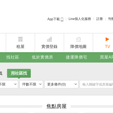
Line個人化服務
註冊
刊
App下載
租屋免
賣屋
廣告
租屋
實價登錄
降價地圖
TV
找社區
低於實價房
捷運降價宅
買屋A
找
用社區找
不限
坪數不限
更多條件(0)
焦點房屋