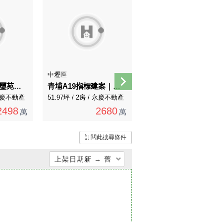
中壢區
中壢區
青埔國中A19國璽苑高樓層大二房車(可隔三房)
青埔A19指標建案｜冠德青璞匯｜大２＋１房車
【維多利亞】內壢後站大坪數3+1房雙車位
/ 永慶不動產
51.97坪 / 2房 / 永慶不動產
78.74坪 / 4房 / 永慶不動產
2498
2680
2688
萬
萬
萬
訂閱此搜尋條件
上架日期新 → 舊
總價低 → 高
總價高 → 低
單價低 → 高