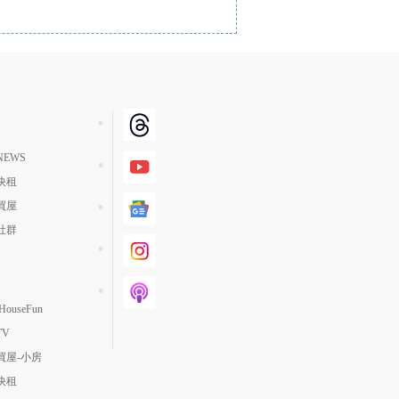
單價高 → 低
降價幅度高 → 低
坪數小 → 大
坪數大 → 小
上架日期新 → 舊
EWS
刷新時間新 → 舊
快租
刷新時間舊 → 新
買屋
月熱門度高 → 低
社群
ouseFun
TV
買屋-小房
快租