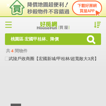
桃園區‧宏國甲桂林、降價
共
4
間物件