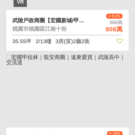
VR
8.1%
武陵戶政商圈【宏國新城/甲桂林/超寬敞大3房】
988萬
908萬
桃園市桃園區江南十街
35.55坪
2/13樓
3房(室)2廳2衛
10%