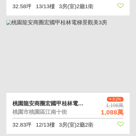
32.58坪
13/13樓
3房(室)2廳1衛
9.2%
桃園龍安商圈宏國甲桂林電梯景觀美3房
1,198萬
1,088萬
桃園市桃園區江南十街
32.83坪
12/13樓
3房(室)2廳2衛