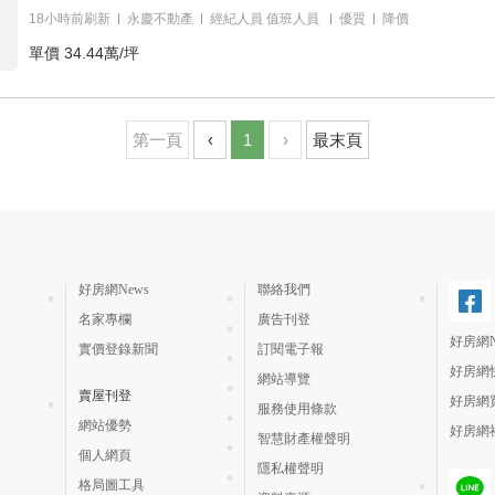
18小時前刷新
永慶不動產
經紀人員
值班人員
優質
降價
單價
34.44萬/坪
第一頁
‹
1
›
最末頁
好房網News
聯絡我們
名家專欄
廣告刊登
好房網N
實價登錄新聞
訂閱電子報
好房網
網站導覽
賣屋刊登
好房網
服務使用條款
網站優勢
好房網
智慧財產權聲明
個人網頁
隱私權聲明
格局圖工具