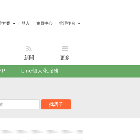
登方案
登入
會員中心
管理後台
費刊登
經紀人員管理後台
刊登
屋主管理後台
刊登
新聞
更多
賣屋刊登
PP
Line個人化服務
好房APP
找房子