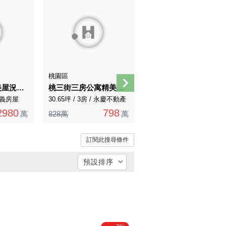
桃園區
桃園區
銘鑄2-登峰 超美屋況邊間雙主臥4房雙車
桃三街三房公寓精美裝潢低總價近青溪國中
中路 (君邑富永) 高樓層邊間景觀3房車
 永義房屋
30.65坪 / 3房 / 永慶不動產
46.31坪 / 3房 / 永義房屋
2980
798
2088
萬
828萬
萬
萬
訂閱此搜尋條件
預設排序
總價低 → 高
總價高 → 低
單價低 → 高