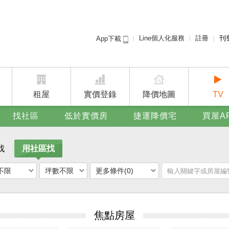
Line個人化服務
註冊
刊
App下載
租屋免
賣屋
廣告
租屋
實價登錄
降價地圖
TV
找社區
低於實價房
捷運降價宅
買屋A
找
用社區找
不限
坪數不限
更多條件(0)
焦點房屋