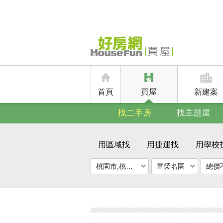
首頁
買屋
新建案
找二手房
找主題屋
用區域找
用捷運找
用學校
桃園市,桃園區
富榮名園
總價