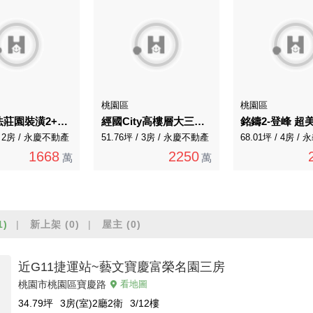
桃園區
桃園區
麗寶南法莊園裝潢2+1房車-雙衛浴
經國City高樓層大三房車.雙衛浴開窗
 / 2房 / 永慶不動產
51.76坪 / 3房 / 永慶不動產
68.01坪 / 4房 /
1668
2250
萬
萬
1)
新上架
(0)
屋主
(0)
近G11捷運站~藝文寶慶富榮名園三房
桃園市桃園區寶慶路
看地圖
34.79
坪
3房(室)2廳2衛
3/12
樓