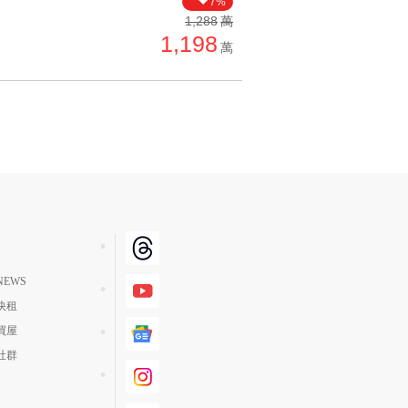
7%
單價高 → 低
1,288
萬
1,198
降價幅度高 → 低
萬
坪數小 → 大
坪數大 → 小
上架日期新 → 舊
刷新時間新 → 舊
刷新時間舊 → 新
月熱門度高 → 低
EWS
快租
買屋
社群