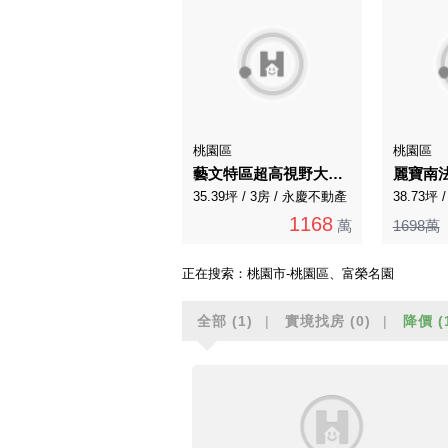
桃園區
桃園區
藝文特區超高視野大興敦煌寬敞明亮景觀三房
35.39坪 / 3房 / 永慶不動產
38.73坪
1168
萬
1698萬
正在搜索：
桃園市-桃園區、富榮名園
全部
(1)
實境找房
(0)
降價
(