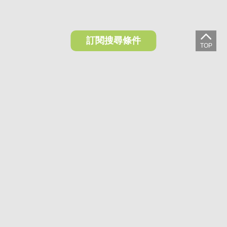
訂閱搜尋條件
想收藏喜歡的物件？快下載好房網買屋APP！
下載 好房網買屋APP >
加入好友
好房網買屋