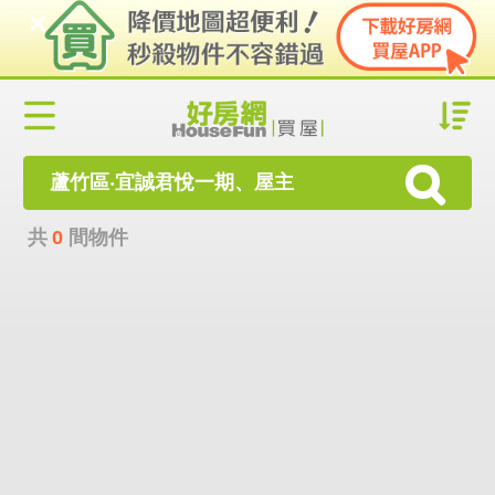
蘆竹區‧宜誠君悅一期、屋主
共
0
間物件