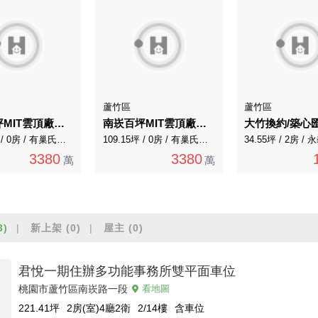
蘆竹區
蘆竹區
南崁百坪MIT雲頂廠辦加車位貳樓（乙工）
南崁百坪MIT雲頂廠辦加車位二樓（乙工）
109.15坪 / 0房 / 有巢氏房屋
109.15坪 / 0房 / 有巢氏房屋
34.55坪 / 2房 /
3380
3380
萬
萬
3)
新上架
(0)
屋主
(0)
君悅一期住辦多功能事務所雙平面車位
桃園市蘆竹區南崁路一段
看地圖
221.41
坪
2房(室)4廳2衛
2/14
樓
含車位