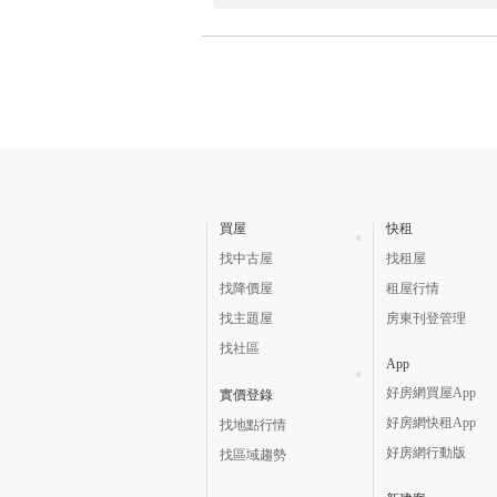
買屋
快租
找中古屋
找租屋
找降價屋
租屋行情
找主題屋
房東刊登管理
找社區
App
好房網買屋App
實價登錄
好房網快租App
找地點行情
好房網行動版
找區域趨勢