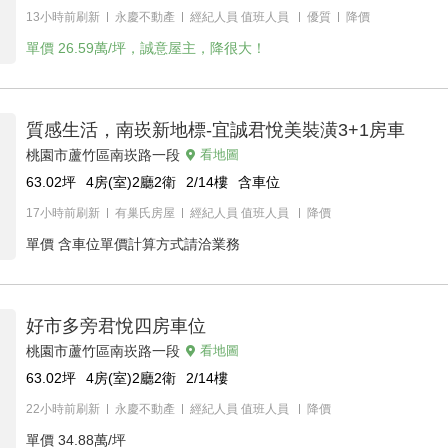
13小時前刷新
永慶不動產
經紀人員
值班人員
優質
降價
單價
26.59萬/坪，誠意屋主，降很大！
質感生活，南崁新地標-宜誠君悅美裝潢3+1房車
桃園市蘆竹區南崁路一段
看地圖
63.02
坪
4房(室)2廳2衛
2/14
樓
含車位
17小時前刷新
有巢氏房屋
經紀人員
值班人員
降價
單價
含車位單價計算方式請洽業務
好市多旁君悅四房車位
桃園市蘆竹區南崁路一段
看地圖
63.02
坪
4房(室)2廳2衛
2/14
樓
22小時前刷新
永慶不動產
經紀人員
值班人員
降價
單價
34.88萬/坪