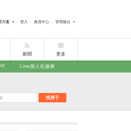
登方案
登入
會員中心
管理後台
費刊登
經紀人員管理後台
刊登
屋主管理後台
刊登
新聞
更多
賣屋刊登
PP
Line個人化服務
好房APP
找房子