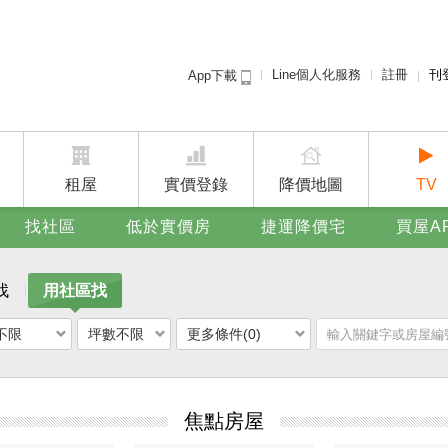
Line個人化服務
註冊
刊
App下載
租屋免
賣屋
廣告
租屋
實價登錄
降價地圖
TV
找社區
低於實價房
捷運降價宅
買屋A
找
用社區找
不限
坪數不限
更多條件(0)
焦點房屋