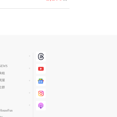
EWS
快租
買屋
社群
ouseFun