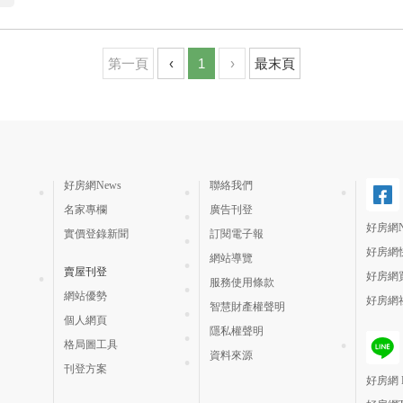
第一頁
‹
1
›
最末頁
好房網News
聯絡我們
名家專欄
廣告刊登
好房網N
實價登錄新聞
訂閱電子報
好房網
網站導覽
賣屋刊登
好房網
服務使用條款
網站優勢
好房網
智慧財產權聲明
個人網頁
隱私權聲明
格局圖工具
資料來源
刊登方案
好房網 H