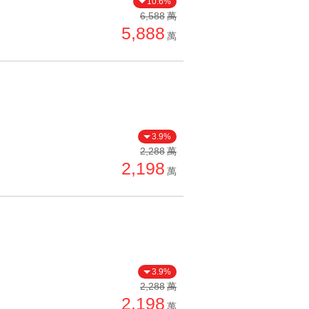
10.6%
單價高 → 低
6,588
萬
5,888
降價幅度高 → 低
萬
坪數小 → 大
坪數大 → 小
上架日期新 → 舊
刷新時間新 → 舊
3.9%
刷新時間舊 → 新
2,288
萬
2,198
萬
月熱門度高 → 低
3.9%
2,288
萬
2,198
萬