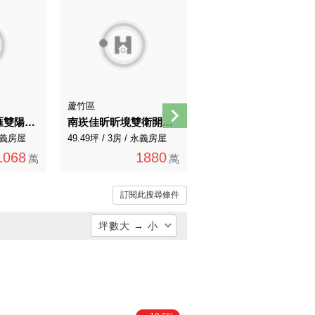
蘆竹區
蘆竹區
大竹換約/築心匯雙陽台兩房車/即將交屋
南崁佳昕昕境雙衛開窗景觀全新三房車
植春樹4改3房車｜雙衛浴開窗｜質感邊間景觀戶
 永義房屋
49.49坪 / 3房 / 永義房屋
54.86坪 / 3房 / 永義房屋
1068
1880
1950
萬
萬
2088萬
萬
訂閱此搜尋條件
坪數大 → 小
總價低 → 高
總價高 → 低
單價低 → 高