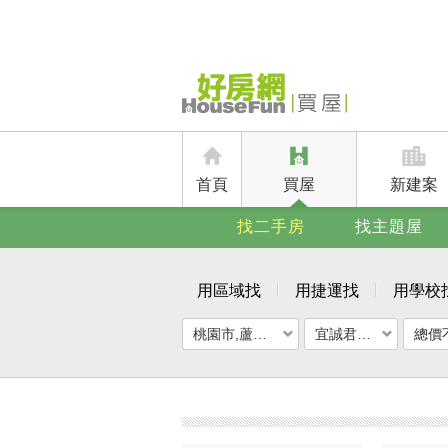
首頁
買屋
新建案
找二手房
找主題屋
用區域找
用捷運找
用學校
桃園市,蘆竹區
宜誠君悅一期
總價