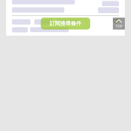
訂閱搜尋條件
想收藏喜歡的物件？快下載好房網買屋APP！
下載 好房網買屋APP >
加入好友
好房網買屋