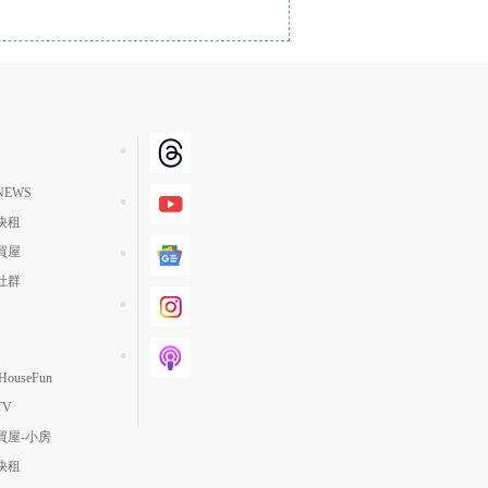
單價高 → 低
降價幅度高 → 低
坪數小 → 大
坪數大 → 小
上架日期新 → 舊
EWS
刷新時間新 → 舊
快租
刷新時間舊 → 新
買屋
月熱門度高 → 低
社群
ouseFun
TV
買屋-小房
快租