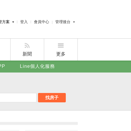
登方案
登入
會員中心
管理後台
費刊登
經紀人員管理後台
刊登
屋主管理後台
刊登
新聞
更多
賣屋刊登
PP
Line個人化服務
好房APP
找房子