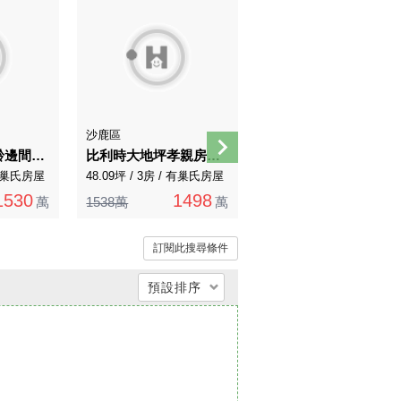
沙鹿區
沙鹿區
璞悅敦峰.輕屋齡邊間美別墅
比利時大地坪孝親房美墅
藍線捷運、BRT旁，7套房整棟店面，輕屋齡。
/ 有巢氏房屋
48.09坪 / 3房 / 有巢氏房屋
59.81坪 / 7房 / 永慶不動產
1530
1498
2380
萬
1538萬
萬
2580萬
萬
訂閱此搜尋條件
預設排序
總價低 → 高
總價高 → 低
單價低 → 高