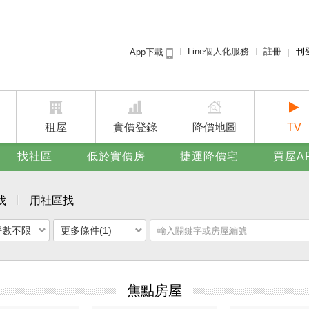
Line個人化服務
註冊
刊
App下載
租屋免
賣屋
廣告
租屋
實價登錄
降價地圖
TV
找社區
低於實價房
捷運降價宅
買屋A
找
用社區找
坪數不限
更多條件(1)
焦點房屋