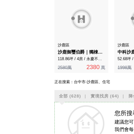
沙鹿區
沙鹿區
沙鹿御璽伯爵｜獨棟大透天奢華裝潢
118.86坪 / 4房 / 永慶不動產
52.68坪
2380
2580萬
萬
1998萬
正在搜索：
台中市-沙鹿區、住宅
全部
(628)
實境找房
(64)
降
您所搜
建議您可
我們會每