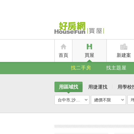
首頁
買屋
新建案
找二手房
找主題屋
用區域找
用捷運找
用學校
台中市,沙鹿區
總價不限