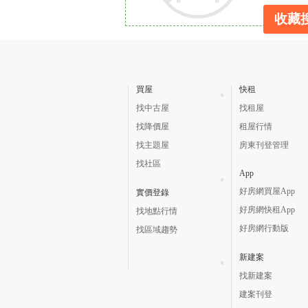
收藏
買屋
快租
找中古屋
找租屋
找降價屋
租屋行情
找主題屋
房東刊登管理
找社區
App
好房網買屋App
實價登錄
好房網快租App
找地點行情
好房網行動版
找區域趨勢
新建案
找新建案
建案刊登