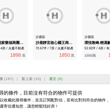
沙鹿區
沙鹿區
中科沙鹿家樂福商圈＊久樘花漾天鵝視野四房獨家釋出
沙鹿靜宜核心國王商圈近捷運B5店面+7套房
 / 4房 / 永慶不動產
70.67坪 / 7房 / 永慶不動產
53.92坪 / 4房 
1898
1850
萬
萬
1550萬
價
(197)
新上架
(15)
屋主
(0)
尋的條件，目前沒有符合的物件可提供
以收藏此搜尋條件，並且訂閱配對信，若有比對到符合的物件，
週寄信通知您，讓您輕鬆找好房！