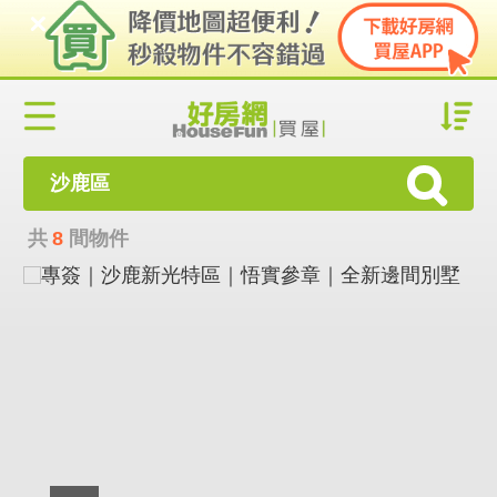
沙鹿區
共
8
間物件