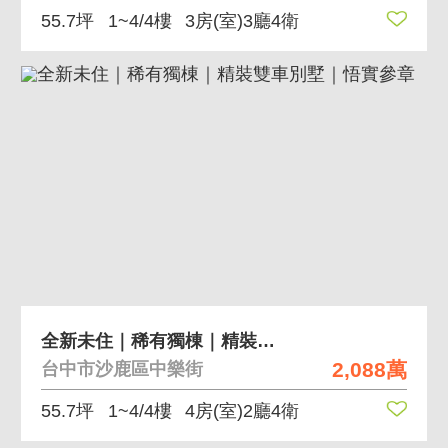
55.7坪
1~4/4樓
3房(室)3廳4衛
全新未住｜稀有獨棟｜精裝雙車別墅｜悟實參章
2,088萬
台中市沙鹿區中樂街
55.7坪
1~4/4樓
4房(室)2廳4衛