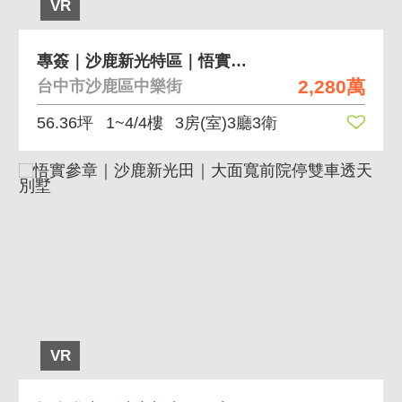
VR
專簽｜沙鹿新光特區｜悟實參章｜全新邊間別墅
2,280萬
台中市沙鹿區中樂街
56.36坪
1~4/4樓
3房(室)3廳3衛
VR