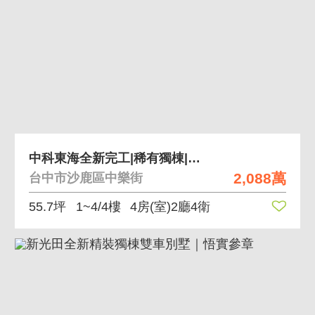
中科東海全新完工|稀有獨棟|時尚裝潢雙車美墅
2,088萬
台中市沙鹿區中樂街
55.7坪
1~4/4樓
4房(室)2廳4衛