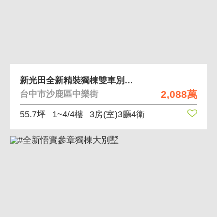
新光田全新精裝獨棟雙車別墅｜悟實參章
2,088萬
台中市沙鹿區中樂街
55.7坪
1~4/4樓
3房(室)3廳4衛