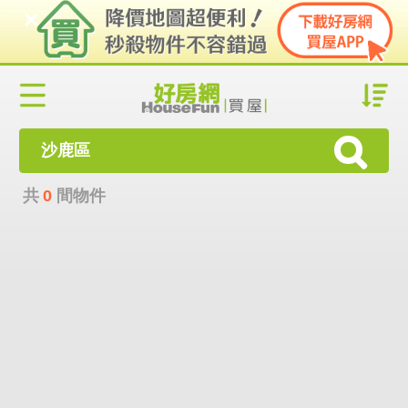
沙鹿區
共
0
間物件