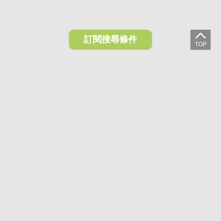
訂閱搜尋條件
想收藏喜歡的物件？快下載好房網買屋APP！
下載 好房網買屋APP >
加入好友
好房網買屋