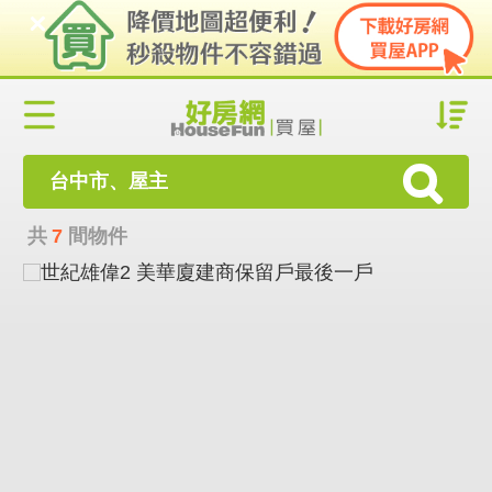
台中市、屋主
共
7
間物件