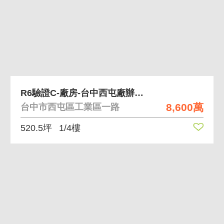
R6驗證C-廠房-台中西屯廠辦-測試勿約
8,600萬
台中市西屯區工業區一路
520.5坪
1/4樓