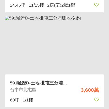
24.46坪
11/15樓
2房(室)2廳1衛
591驗證D-土地-北屯三分埔建地-勿約
3,600萬
台中市北屯區
60坪
1/1樓