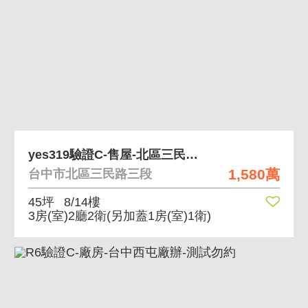
yes319驗證C-售屋-北區三民電梯三房-勿約
1,580萬
台中市北區三民路三段
45坪
8/14樓
3房(室)2廳2衛
(另加蓋1房(室)1衛)