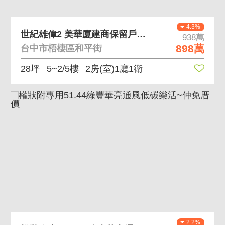
4.3%
世紀雄偉2 美華廈建商保留戶最後一戶
938萬
898萬
台中市梧棲區和平街
28坪
5~2/5樓
2房(室)1廳1衛
2.2%