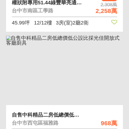
權狀附專用51.44綠豐華亮通風低碳樂活~仲免厝價
2,308萬
2,258萬
台中市南區工學路
45.99坪
12/12樓
3房(室)2廳2衛
自售中科精品二房低總價低公設比採光佳開放式客廳廚具
968萬
台中市西屯區福雅路