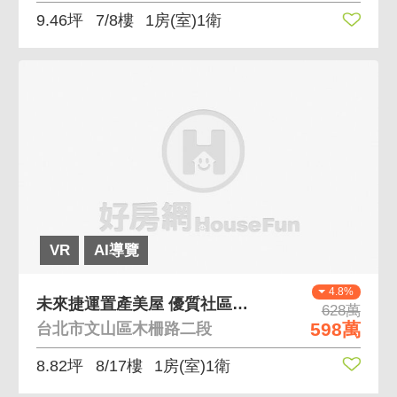
9.46坪
7/8樓
1房(室)1衛
VR
AI導覽
4.8%
未來捷運置產美屋 優質社區管理完善，超低總價釋出
628萬
598萬
台北市文山區木柵路二段
8.82坪
8/17樓
1房(室)1衛