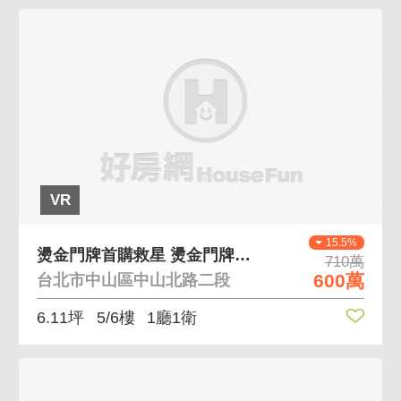
VR
15.5%
燙金門牌首購救星 燙金門牌垃圾代收晴光商圈機能
710萬
600萬
台北市中山區中山北路二段
6.11坪
5/6樓
1廳1衛