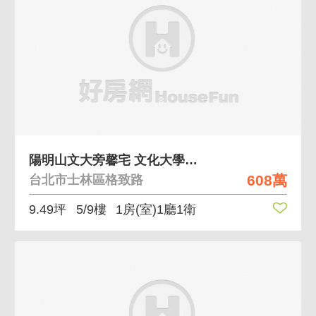
陽明山文大旁馨宅 文化大學旁 收租首選
608萬
台北市士林區格致路
9.49坪
5/9樓
1房(室)1廳1衛