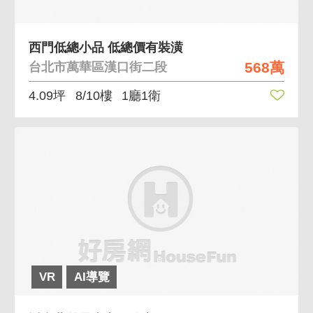
西門低總小品 低總價有裝潢
568萬
台北市萬華區漢口街二段
4.09坪
8/10樓
1廳1衛
VR
AI導覽