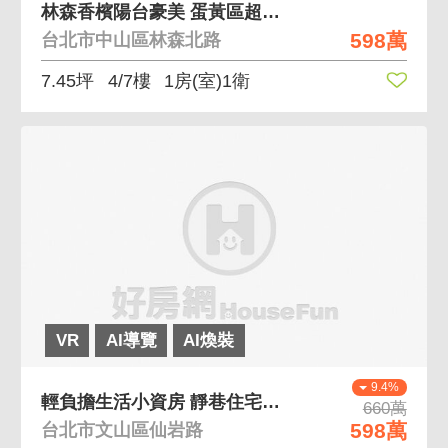
林森香檳陽台豪美 蛋黃區超值物件 首購首選起家厝
598萬
台北市中山區林森北路
7.45坪
4/7樓
1房(室)1衛
VR
AI導覽
AI煥裝
9.4%
輕負擔生活小資房 靜巷住宅、24小時管理
660萬
598萬
台北市文山區仙岩路