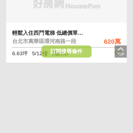
輕鬆入住西門電梯 低總價單身貴族西門精華地帶
620萬
台北市萬華區環河南路一段
訂閱搜尋條件
6.63坪
5/12樓
1廳1衛
VR
AI導覽