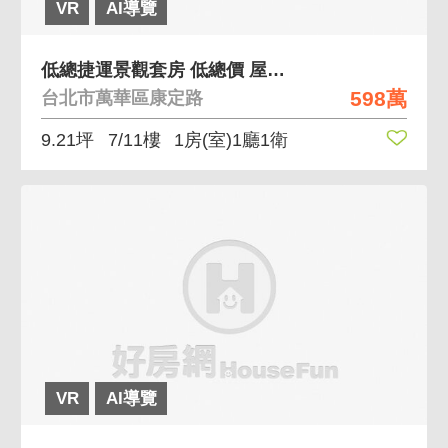
VR
AI導覽
低總捷運景觀套房 低總價 屋況佳 近捷運 面學校
598萬
台北市萬華區康定路
9.21坪
7/11樓
1房(室)1廳1衛
VR
AI導覽