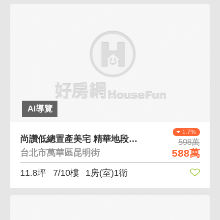
AI導覽
1.7%
尚讚低總置產美宅 精華地段免裝潢免整理美宅
598萬
588萬
台北市萬華區昆明街
11.8坪
7/10樓
1房(室)1衛