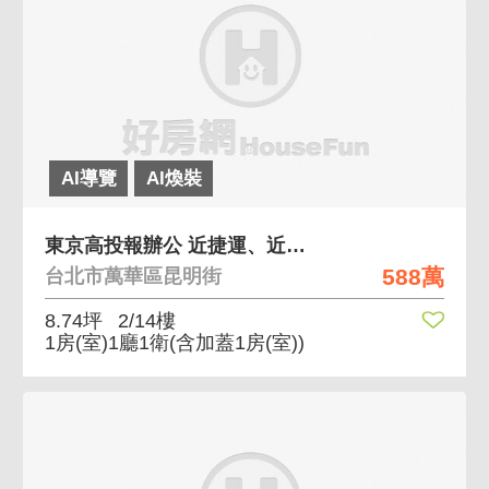
AI導覽
AI煥裝
東京高投報辦公 近捷運、近西門商圈、24小時管
588萬
台北市萬華區昆明街
8.74坪
2/14樓
1房(室)1廳1衛
(含加蓋1房(室))