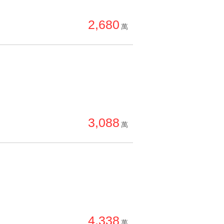
單價高 → 低
2,680
降價幅度高 → 低
萬
坪數小 → 大
坪數大 → 小
上架日期新 → 舊
刷新時間新 → 舊
刷新時間舊 → 新
3,088
萬
月熱門度高 → 低
4,338
萬