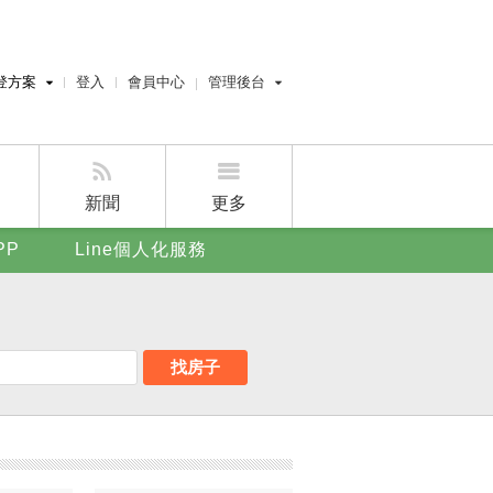
登方案
登入
會員中心
管理後台
費刊登
經紀人員管理後台
刊登
屋主管理後台
刊登
新聞
更多
賣屋刊登
PP
Line個人化服務
好房APP
找房子