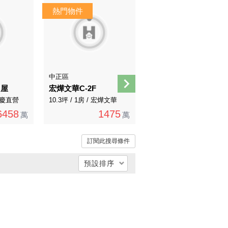
AI導覽
中正區
中山區
售屋
宏燁文華C-2F
邊間高樓精緻美居
 永慶直營
10.3坪 / 1房 / 宏燁文華
12.71坪 / 2房 / 永慶直營
6458
1475
1280
萬
萬
萬
訂閱此搜尋條件
預設排序
總價低 → 高
總價高 → 低
單價低 → 高