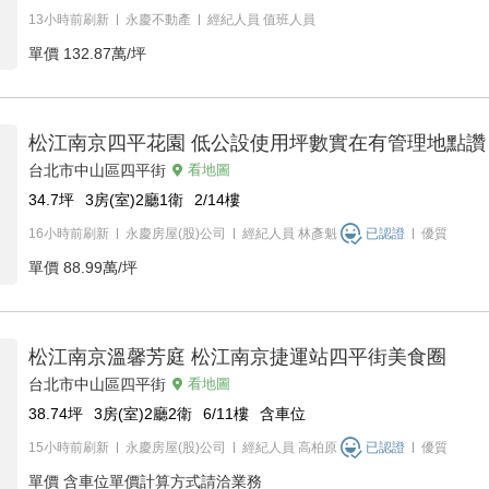
13小時前刷新
永慶不動產
經紀人員
值班人員
單價
132.87萬/坪
松江南京四平花園 低公設使用坪數實在有管理地點讚
台北市中山區四平街
看地圖
34.7
坪
3房(室)2廳1衛
2/14
樓
16小時前刷新
永慶房屋(股)公司
經紀人員
林彥魁
已認證
優質
單價
88.99萬/坪
松江南京溫馨芳庭 松江南京捷運站四平街美食圈
台北市中山區四平街
看地圖
38.74
坪
3房(室)2廳2衛
6/11
樓
含車位
15小時前刷新
永慶房屋(股)公司
經紀人員
高柏原
已認證
優質
單價
含車位單價計算方式請洽業務