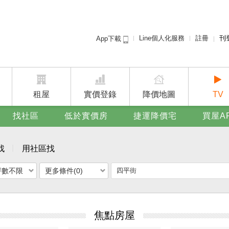
Line個人化服務
註冊
刊
App下載
租屋免
賣屋
廣告
租屋
實價登錄
降價地圖
TV
找社區
低於實價房
捷運降價宅
買屋A
找
用社區找
坪數不限
更多條件(0)
焦點房屋