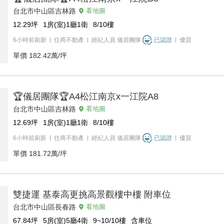
台北市中山區吉林路
看地圖
12.29
坪
1房(室)1廳1衛
8/10
樓
6小時前刷新
住商不動產
經紀人員
儀居團隊
已認證
優質
單價
182.42萬/坪
🏆儀居團隊🏆A4松江南京x一江院A8
台北市中山區吉林路
看地圖
12.69
坪
1房(室)1廳1衛
8/10
樓
6小時前刷新
住商不動產
經紀人員
儀居團隊
已認證
優質
單價
181.72萬/坪
雙捷運 基泰高更挑高景觀樓中樓 附車位
台北市中山區長春路
看地圖
67.84
坪
5房(室)5廳4衛
9~10/10
樓
含車位