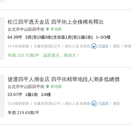
松江四平透天金店 四平街上全棟稀有釋出
台北市中山區四平街
看地圖
64.39
坪
3房(室)3廳3衛(含加蓋1房(室)1廳1衛)
1~3/3
樓
16小時前刷新
永慶房屋(股)公司
經紀人員
高英哲
已認證
優質
降
單價
153.75萬/坪，誠意屋主，降很大！
捷運四平人潮金店 四平街精華地段人潮多低總價
台北市中山區四平街
看地圖
23.67
坪
1廳1衛
1/4
樓
51分鐘前刷新
永慶房屋(股)公司
經紀人員
林彥魁
已認證
優質
單價
219.69萬/坪