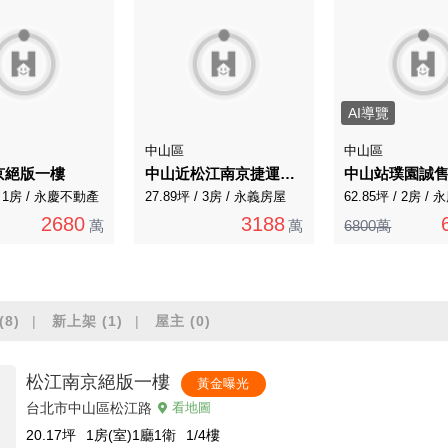
AI導覽
中山區
中山區
京絕版一樓
中山近松江南京捷運｜三角窗商辦店鋪附雙車位
中山站璞園誠
 / 1房 / 永慶不動產
27.89坪 / 3房 / 永義房屋
62.85坪 / 2房 /
2680
3188
萬
萬
6800萬
(8)
新上架
(1)
屋主
(0)
松江南京絕版一樓
黃金曝光
台北市中山區松江路
看地圖
20.17
坪
1房(室)1廳1衛
1/4
樓