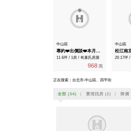
中山區
中山區
專約❤️出價談❤️本月必賣.晴光商圈.有管理電梯
松江南
11.6坪 / 1房 / 有巢氏房屋
20.17坪
968
萬
正在搜索：
台北市-中山區、四平街
全部
(34)
實境找房
(2)
降價