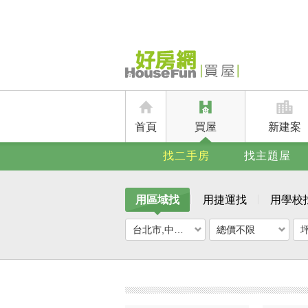
首頁
買屋
新建案
找二手房
找主題屋
用區域找
用捷運找
用學校
台北市,中山區
總價不限