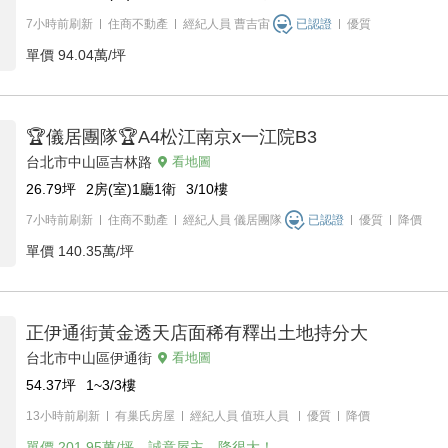
7小時前刷新
住商不動產
經紀人員
曹吉宙
已認證
優質
單價
94.04萬/坪
🏆儀居團隊🏆A4松江南京x一江院B3
台北市中山區吉林路
看地圖
26.79
坪
2房(室)1廳1衛
3/10
樓
7小時前刷新
住商不動產
經紀人員
儀居團隊
已認證
優質
降價
單價
140.35萬/坪
正伊通街黃金透天店面稀有釋出土地持分大
台北市中山區伊通街
看地圖
54.37
坪
1~3/3
樓
13小時前刷新
有巢氏房屋
經紀人員
值班人員
優質
降價
單價
201.95萬/坪，誠意屋主，降很大！