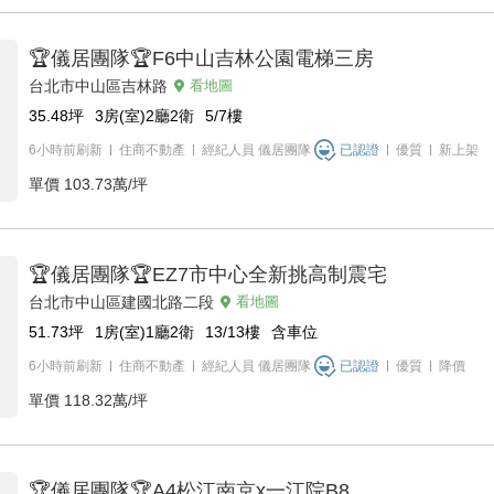
🏆儀居團隊🏆F6中山吉林公園電梯三房
台北市中山區吉林路
看地圖
35.48
坪
3房(室)2廳2衛
5/7
樓
6小時前刷新
住商不動產
經紀人員
儀居團隊
已認證
優質
新上架
單價
103.73萬/坪
🏆儀居團隊🏆EZ7市中心全新挑高制震宅
台北市中山區建國北路二段
看地圖
51.73
坪
1房(室)1廳2衛
13/13
樓
含車位
6小時前刷新
住商不動產
經紀人員
儀居團隊
已認證
優質
降價
單價
118.32萬/坪
🏆儀居團隊🏆A4松江南京x一江院B8