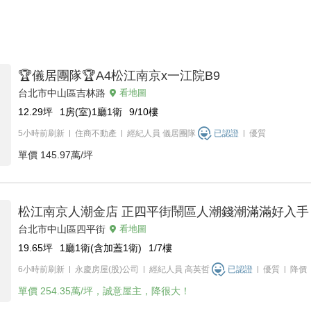
🏆儀居團隊🏆A4松江南京x一江院B9
台北市中山區吉林路
看地圖
12.29
坪
1房(室)1廳1衛
9/10
樓
5小時前刷新
住商不動產
經紀人員
儀居團隊
已認證
優質
單價
145.97萬/坪
松江南京人潮金店 正四平街鬧區人潮錢潮滿滿好入手
台北市中山區四平街
看地圖
19.65
坪
1廳1衛(含加蓋1衛)
1/7
樓
6小時前刷新
永慶房屋(股)公司
經紀人員
高英哲
已認證
優質
降價
單價
254.35萬/坪，誠意屋主，降很大！