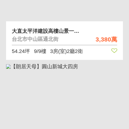
大直太平洋建設高樓山景一層兩戶電梯三房 高樓層面綠
3,380萬
台北市中山區通北街
54.24坪
9/9樓
3房(室)2廳2衛