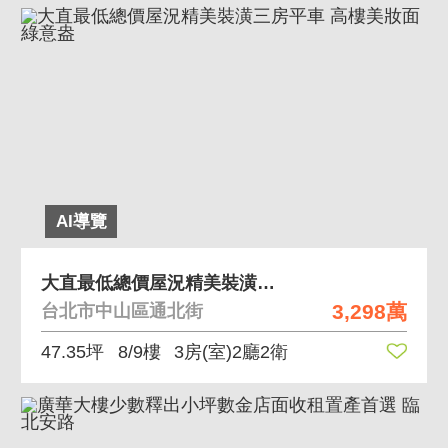
AI導覽
大直最低總價屋況精美裝潢三房平車 高樓美妝面綠意盎
3,298萬
台北市中山區通北街
47.35坪
8/9樓
3房(室)2廳2衛