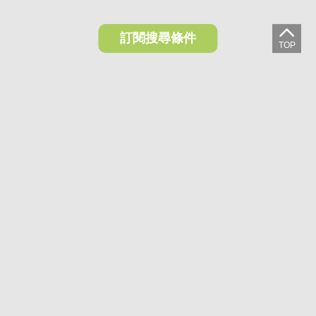
訂閱搜尋條件
想收藏喜歡的物件？快下載好房網買屋APP！
下載 好房網買屋APP >
加入好友
好房網買屋