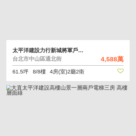
太平洋建設力行新城將軍戶電梯四房加坡車帝王座向 高
4,588萬
台北市中山區通北街
61.5坪
8/8樓
4房(室)2廳2衛