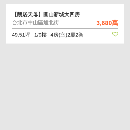
【朗居天母】圓山新城大四房
3,680萬
台北市中山區通北街
49.51坪
1/9樓
4房(室)2廳2衛