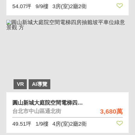
54.07坪
9/9樓
3房(室)2廳2衛
VR
AI導覽
圓山新城大庭院空間電梯四房抽籤坡平車位綠意景觀 方
3,680萬
台北市中山區通北街
49.51坪
1/9樓
4房(室)2廳2衛