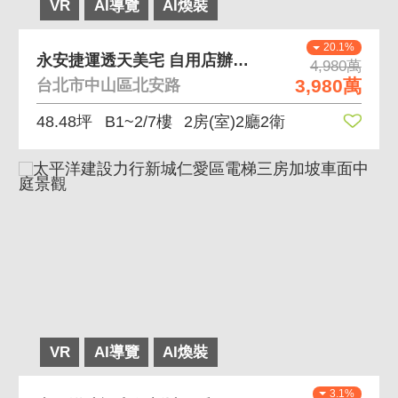
VR
AI導覽
AI煥裝
20.1%
永安捷運透天美宅 自用店辦皆宜、機能優渥、可預約
4,980萬
3,980萬
台北市中山區北安路
48.48坪
B1~2/7樓
2房(室)2廳2衛
VR
AI導覽
AI煥裝
3.1%