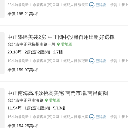
22小時前刷新
永慶房屋(股)公司
經紀人員
張安萱
已認證
優質
新
單價
195.21萬/坪
中正學區美裝2房 中正國中設籍自用出租好選擇
台北市中正區杭州南路一段
看地圖
29.18
坪
2房(室)2廳2衛
2/7
樓
10小時前刷新
永慶房屋(股)公司
經紀人員
陳冠瑋
已認證
優質
新
單價
159.97萬/坪
中正南海高坪效挑高美宅 南門市場,南昌商圈
台北市中正區南海路
看地圖
11.54
坪
1房(室)1廳1衛
5/13
樓
16小時前刷新
永慶房屋(股)公司
經紀人員
李文富
已認證
優質
新
單價
154.25萬/坪