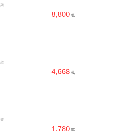
上架
單價高 → 低
8,800
降價幅度高 → 低
萬
坪數小 → 大
坪數大 → 小
上架日期新 → 舊
刷新時間新 → 舊
上架
刷新時間舊 → 新
4,668
萬
月熱門度高 → 低
上架
1,780
萬