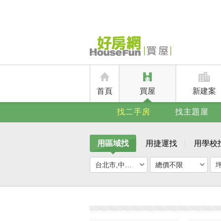
首頁
買屋
新建案
找二手房
找主題屋
用區域找
用捷運找
用學校
台北市,中正區
總價不限