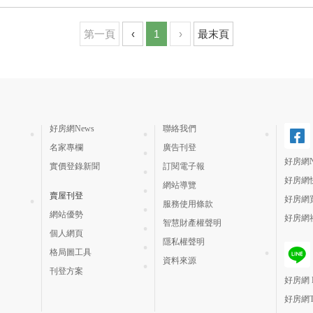
第一頁
‹
1
›
最末頁
好房網News
聯絡我們
名家專欄
廣告刊登
好房網N
實價登錄新聞
訂閱電子報
好房網
網站導覽
賣屋刊登
好房網
服務使用條款
網站優勢
好房網
智慧財產權聲明
個人網頁
隱私權聲明
格局圖工具
資料來源
刊登方案
好房網 H
好房網