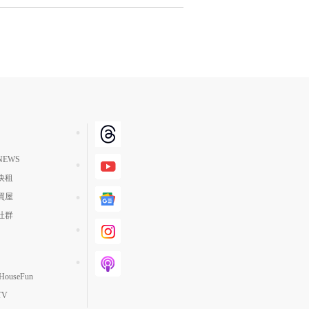
EWS
快租
買屋
社群
ouseFun
TV