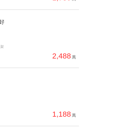
好
上架
2,488
萬
1,188
萬