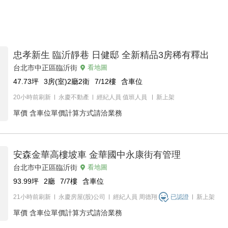
忠孝新生 臨沂靜巷 日健邸 全新精品3房稀有釋出
台北市中正區臨沂街
看地圖
47.73
坪
3房(室)2廳2衛
7/12
樓
含車位
20小時前刷新
永慶不動產
經紀人員
值班人員
新上架
單價
含車位單價計算方式請洽業務
安森金華高樓坡車 金華國中永康街有管理
台北市中正區臨沂街
看地圖
93.99
坪
2廳
7/7
樓
含車位
21小時前刷新
永慶房屋(股)公司
經紀人員
周德翔
已認證
新上架
單價
含車位單價計算方式請洽業務