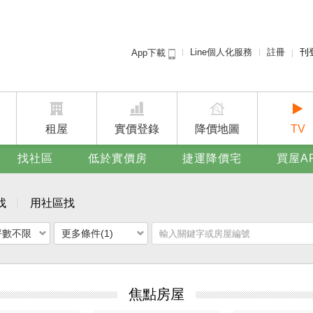
Line個人化服務
註冊
刊
App下載
租屋免
賣屋
廣告
租屋
實價登錄
降價地圖
TV
找社區
低於實價房
捷運降價宅
買屋A
找
用社區找
坪數不限
更多條件(1)
焦點房屋