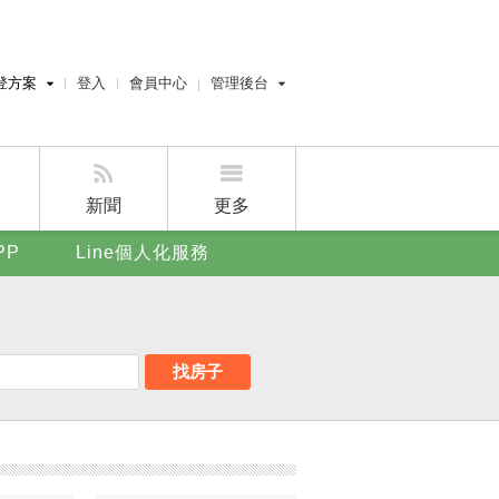
登方案
登入
會員中心
管理後台
費刊登
經紀人員管理後台
刊登
屋主管理後台
刊登
新聞
更多
賣屋刊登
PP
Line個人化服務
好房APP
找房子