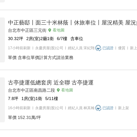
中正藝邸丨面三十米林蔭丨休旅車位丨屋況精美 屋況
台北市中正區三元街
看地圖
30.32
坪
2房(室)2廳1衛
6/7
樓
含車位
17小時前刷新
永慶房屋(股)公司
經紀人員
宋紀翔
已認證
優質
新
單價
含車位單價計算方式請洽業務
古亭捷運低總套房 近全聯 古亭捷運
台北市中正區南昌路二段
看地圖
7.8
坪
1房(室)1衛
5/11
樓
16小時前刷新
永慶房屋(股)公司
經紀人員
林其翰
已認證
新上架
單價
152.31萬/坪