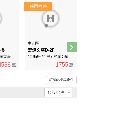
中正區
中正區
一樓
宏燁文華D-2F
廈川里美A1-2F
 永慶直營
12.95坪 / 1房 / 宏燁文華
26.97坪 / 3房 / 其他
4588
1755
2734
萬
萬
萬
訂閱此搜尋條件
預設排序
總價低 → 高
總價高 → 低
單價低 → 高