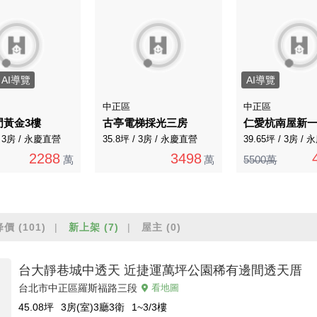
AI導覽
AI導覽
中正區
中正區
門黃金3樓
古亭電梯採光三房
仁愛杭南屋新
/ 3房 / 永慶直營
35.8坪 / 3房 / 永慶直營
39.65坪 / 3房 /
2288
3498
萬
萬
5500萬
降價
(101)
新上架
(7)
屋主
(0)
台大靜巷城中透天 近捷運萬坪公園稀有邊間透天厝
台北市中正區羅斯福路三段
看地圖
45.08
坪
3房(室)3廳3衛
1~3/3
樓