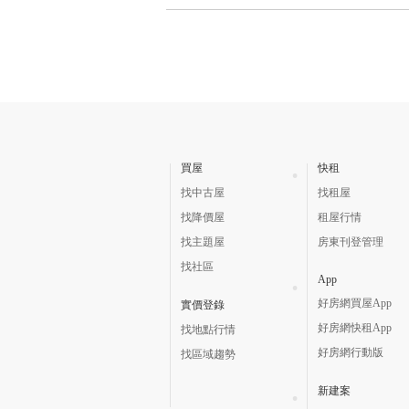
買屋
快租
找中古屋
找租屋
找降價屋
租屋行情
找主題屋
房東刊登管理
找社區
App
好房網買屋App
實價登錄
好房網快租App
找地點行情
好房網行動版
找區域趨勢
新建案