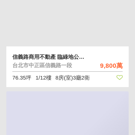
信義路商用不動產 臨綠地公園精緻裝潢優質店辦首選
9,800萬
台北市中正區信義路一段
76.35坪
1/12樓
8房(室)3廳2衛