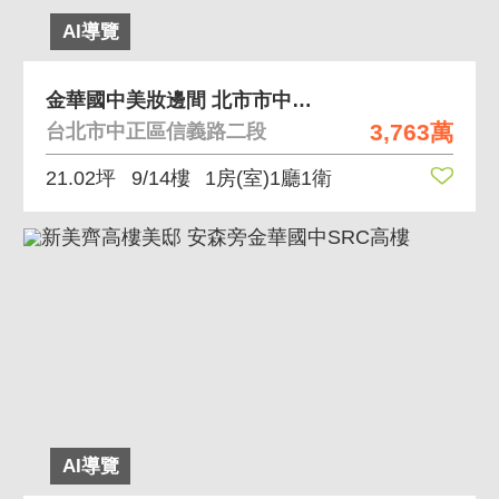
AI導覽
金華國中美妝邊間 北市市中心精華地段鋼骨面後高樓
3,763萬
台北市中正區信義路二段
21.02坪
9/14樓
1房(室)1廳1衛
AI導覽