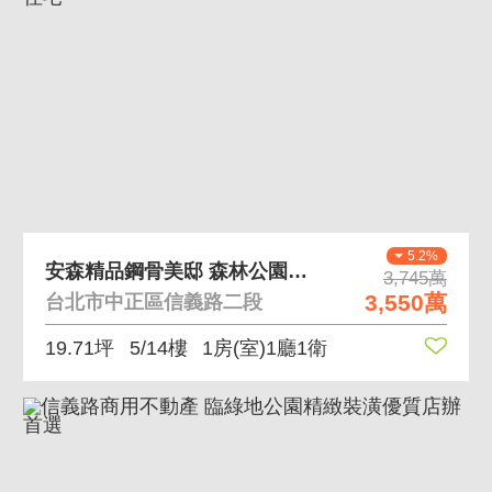
5.2%
安森精品鋼骨美邸 森林公園精品，靜巷生活華麗住宅
3,745萬
3,550萬
台北市中正區信義路二段
19.71坪
5/14樓
1房(室)1廳1衛