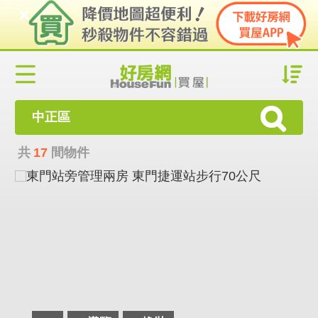
中正區
共
17
間物件