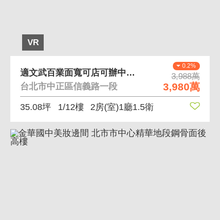
VR
0.2%
適文武百業面寬可店可辦中正紀念堂精華地點旁 有車位
3,988萬
3,980萬
台北市中正區信義路一段
35.08坪
1/12樓
2房(室)1廳1.5衛