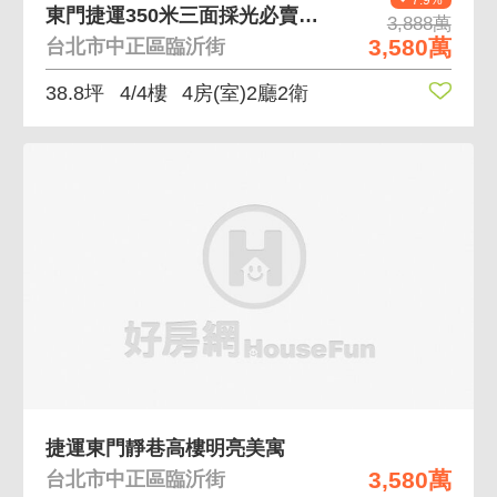
東門捷運350米三面採光必賣美寓~出價就談
3,888萬
3,580萬
台北市中正區臨沂街
38.8坪
4/4樓
4房(室)2廳2衛
捷運東門靜巷高樓明亮美寓
3,580萬
台北市中正區臨沂街