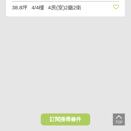
38.8坪
4/4樓
4房(室)2廳2衛
訂閱搜尋條件