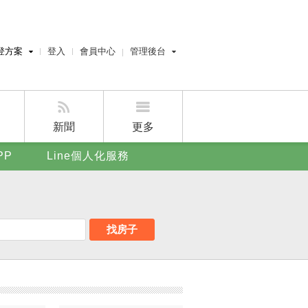
登方案
登入
會員中心
管理後台
費刊登
經紀人員管理後台
刊登
屋主管理後台
刊登
新聞
更多
賣屋刊登
PP
Line個人化服務
好房APP
找房子