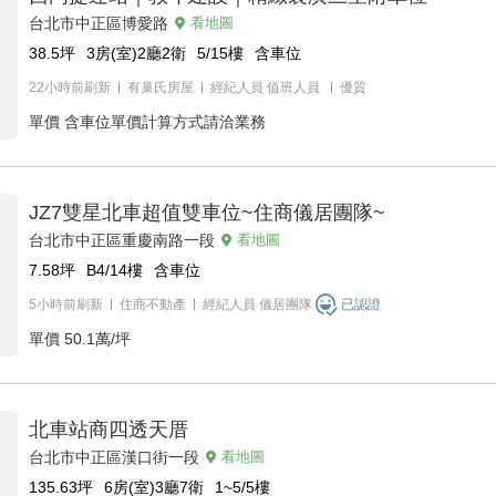
台北市中正區博愛路
看地圖
38.5
坪
3房(室)2廳2衛
5/15
樓
含車位
22小時前刷新
有巢氏房屋
經紀人員
值班人員
優質
單價
含車位單價計算方式請洽業務
JZ7雙星北車超值雙車位~住商儀居團隊~
台北市中正區重慶南路一段
看地圖
7.58
坪
B4/14
樓
含車位
5小時前刷新
住商不動產
經紀人員
儀居團隊
已認證
單價
50.1萬/坪
北車站商四透天厝
台北市中正區漢口街一段
看地圖
135.63
坪
6房(室)3廳7衛
1~5/5
樓