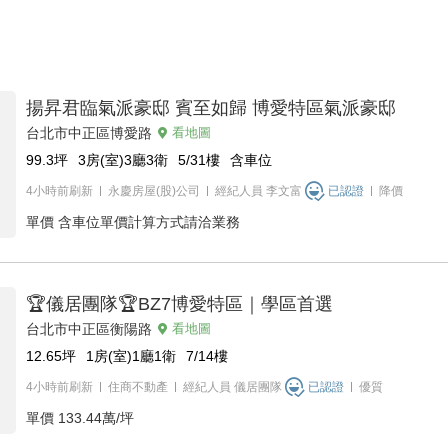
揚昇君臨氣派豪邸 賓至如歸 博愛特區氣派豪邸
台北市中正區博愛路
看地圖
99.3
坪
3房(室)3廳3衛
5/31
樓
含車位
4小時前刷新
永慶房屋(股)公司
經紀人員
李文富
已認證
降價
單價
含車位單價計算方式請洽業務
🏆儀居團隊🏆BZ7博愛特區｜學區首選
台北市中正區衡陽路
看地圖
12.65
坪
1房(室)1廳1衛
7/14
樓
4小時前刷新
住商不動產
經紀人員
儀居團隊
已認證
優質
單價
133.44萬/坪