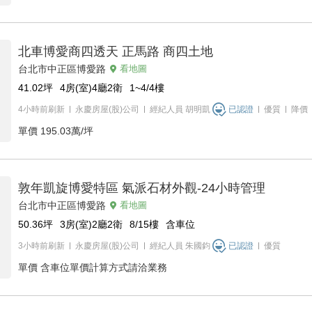
北車博愛商四透天 正馬路 商四土地
台北市中正區博愛路
看地圖
41.02
坪
4房(室)4廳2衛
1~4/4
樓
4小時前刷新
永慶房屋(股)公司
經紀人員
胡明凱
已認證
優質
降價
單價
195.03萬/坪
敦年凱旋博愛特區 氣派石材外觀-24小時管理
台北市中正區博愛路
看地圖
50.36
坪
3房(室)2廳2衛
8/15
樓
含車位
3小時前刷新
永慶房屋(股)公司
經紀人員
朱國鈞
已認證
優質
單價
含車位單價計算方式請洽業務