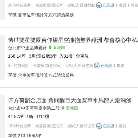
20小時前刷新
永慶房屋(股)公司
經紀人員
陳競皓
已認證
優質
降
單價
含車位單價計算方式請洽業務
傳世雙星雙露台仰望星空擁抱無界綠洲 都會核心中私
台北市中正區博愛路
看地圖
168.14
坪
3房(室)2廳3衛
7/31
樓
含車位
4小時前刷新
永慶房屋(股)公司
經紀人員
蔡旻翰
已認證
優質
單價
含車位單價計算方式請洽業務
四方荷韻金店面 角間醒目大面寬車水馬龍人潮洶湧
台北市中正區重慶南路二段
看地圖
44.57
坪
1衛
1/14
樓
16小時前刷新
永慶房屋(股)公司
經紀人員
李文富
已認證
優質
單價
213.15萬/坪