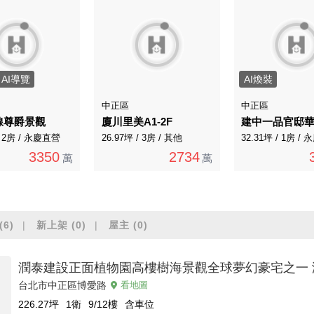
AI導覽
AI煥裝
中正區
中正區
線尊爵景觀
廈川里美A1-2F
建中一品官邸
/ 2房 / 永慶直營
26.97坪 / 3房 / 其他
32.31坪 / 1房 /
3350
2734
萬
萬
(6)
新上架
(0)
屋主
(0)
潤泰建設正面植物園高樓樹海景觀全球夢幻豪宅之一 
台北市中正區博愛路
看地圖
226.27
坪
1衛
9/12
樓
含車位