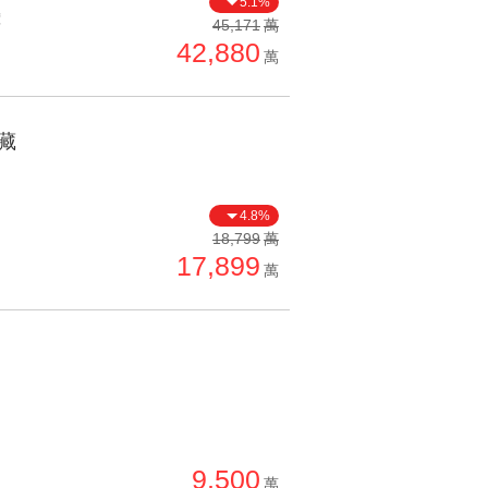
5.1%
價
單價高 → 低
45,171
萬
42,880
降價幅度高 → 低
萬
坪數小 → 大
坪數大 → 小
藏
上架日期新 → 舊
刷新時間新 → 舊
4.8%
刷新時間舊 → 新
18,799
萬
17,899
萬
月熱門度高 → 低
9,500
萬