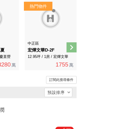
AI煥裝
AI導覽
中正區
中正區
華夏
宏燁文華D-2F
紀念堂站優質4房
 永慶直營
12.95坪 / 1房 / 宏燁文華
36.87坪 / 4房 / 永慶直營
3280
1755
4180
萬
萬
萬
訂閱此搜尋條件
預設排序
總價低 → 高
潤
總價高 → 低
單價低 → 高