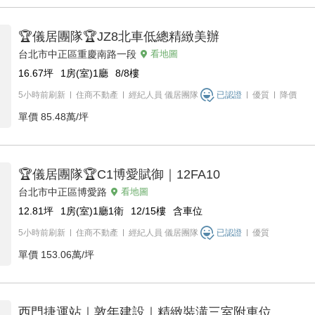
🏆儀居團隊🏆JZ8北車低總精緻美辦
台北市中正區重慶南路一段
看地圖
16.67
坪
1房(室)1廳
8/8
樓
5小時前刷新
住商不動產
經紀人員
儀居團隊
已認證
優質
降價
單價
85.48萬/坪
🏆儀居團隊🏆C1博愛賦御｜12FA10
台北市中正區博愛路
看地圖
12.81
坪
1房(室)1廳1衛
12/15
樓
含車位
5小時前刷新
住商不動產
經紀人員
儀居團隊
已認證
優質
單價
153.06萬/坪
西門捷運站｜敦年建設｜精緻裝潢三室附車位