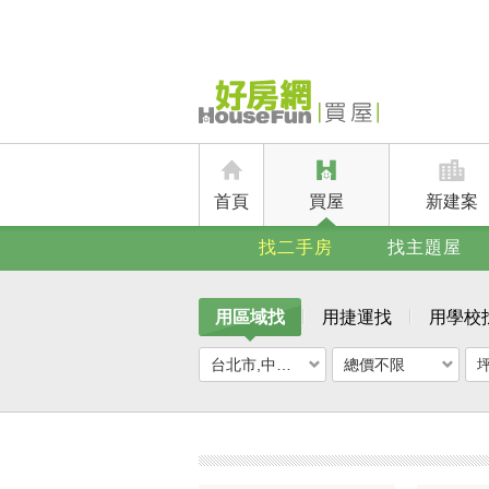
首頁
買屋
新建案
找二手房
找主題屋
用區域找
用捷運找
用學校
台北市,中正區
總價不限