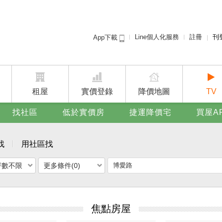
Line個人化服務
註冊
刊
App下載
租屋免
賣屋
廣告
租屋
實價登錄
降價地圖
TV
找社區
低於實價房
捷運降價宅
買屋A
找
用社區找
坪數不限
更多條件(0)
焦點房屋