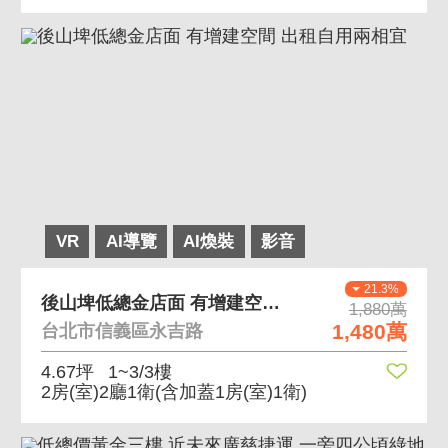
VR
AI導覽
AI煥裝
影音
21.3%
後山埤低總金店面 有增建空間 出租自用兩相宜
1,880萬
1,480萬
台北市信義區永吉路
4.67坪
1~3/3樓
2房(室)2廳1衛
(含加蓋1房(室)1衛)