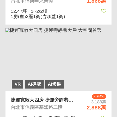
1,868萬
台北市信義區吳興街
12.47坪
1~2/2樓
1房(室)2廳1衛
(含加蓋1衛)
VR
AI導覽
AI煥裝
9.4%
捷運寬敞大四房 捷運旁靜巷大戶 大空間首選
3,188萬
2,888萬
台北市信義區基隆路二段