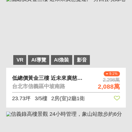
VR
AI導覽
AI煥裝
影音
9.1%
低總價黃金三樓 近未來廣慈捷運,一旁四公頃綠地
2,298萬
2,088萬
台北市信義區中坡南路
23.73坪
3/5樓
2房(室)2廳1衛