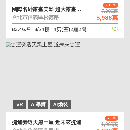
18%
國際名紳露臺美邸 超大露臺、標準四房、正看樹海
7,300萬
5,988萬
台北市信義區松德路
83.46坪
3/24樓
4房(室)2廳2衛
VR
AI導覽
AI煥裝
6%
捷運旁透天黑土屋 近未來捷運
1,988萬