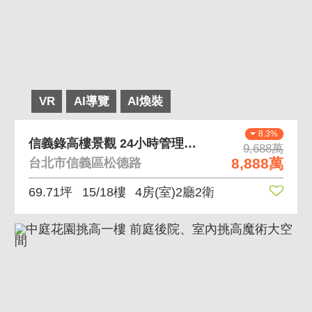
VR
AI導覽
AI煥裝
8.3%
信義錄高樓景觀 24小時管理，象山站散步約6分
9,688萬
8,888萬
台北市信義區松德路
69.71坪
15/18樓
4房(室)2廳2衛