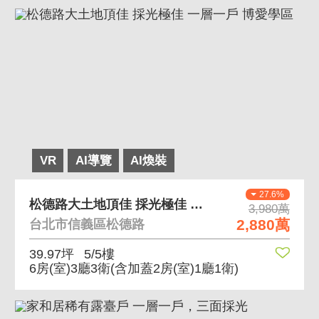
VR
AI導覽
AI煥裝
27.6%
松德路大土地頂佳 採光極佳 一層一戶 博愛學區
3,980萬
2,880萬
台北市信義區松德路
39.97坪
5/5樓
6房(室)3廳3衛
(含加蓋2房(室)1廳1衛)