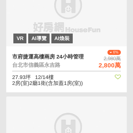
VR
AI導覽
AI煥裝
6%
市府捷運高樓兩房 24小時管理
2,980萬
2,800萬
台北市信義區永吉路
27.93坪
12/14樓
2房(室)2廳1衛
(含加蓋1房(室))