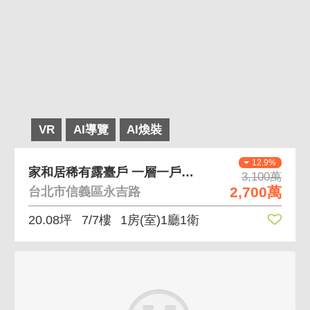
VR
AI導覽
AI煥裝
12.9%
家和居稀有露臺戶 一層一戶，三面採光
3,100萬
2,700萬
台北市信義區永吉路
20.08坪
7/7樓
1房(室)1廳1衛