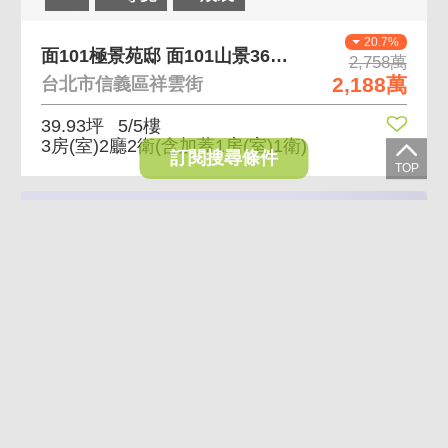
20.7%
面101極景苑邸 面101山景360度環景頂加
2,758萬
2,188萬
台北市信義區祥雲街
39.93坪
5/5樓
3房(室)2廳2衛
(含加蓋1房(室)1衛)
訂閱搜尋條件
VR
AI導覽
影音