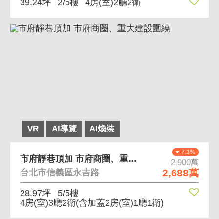
39.24坪
2/5樓
4房(室)2廳2衛
VR
AI導覽
AI煥裝
7.3%
市府靜巷頂加 市府商圈、重大建設圍繞
2,900萬
2,688萬
台北市信義區永吉路
28.97坪
5/5樓
4房(室)3廳2衛
(含加蓋2房(室)1廳1衛)