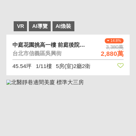
VR
AI導覽
AI煥裝
14.8%
中庭花園挑高一樓 前庭後院、室內挑高魔術大空間
3,380萬
2,880萬
台北市信義區吳興街
45.54坪
1/11樓
5房(室)2廳2衛