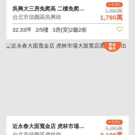
5.3%
吳興大三房免爬高 二樓免爬高 環境清幽
1,880萬
1,780萬
台北市信義區吳興街
32.33坪
2/5樓
3房(室)2廳2衛
黃金
曝光
5.5%
近永春大面寬金店 虎林市場大面寬店面稀有釋出
3,280萬
3,100萬
台北市信義區虎林街