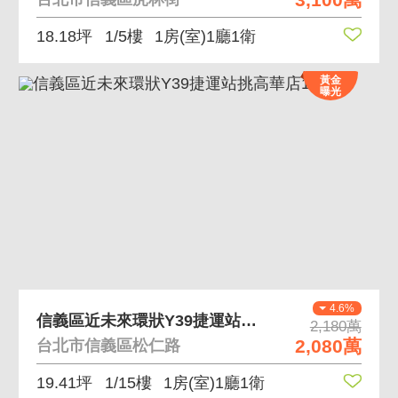
18.18坪
1/5樓
1房(室)1廳1衛
黃金
曝光
4.6%
信義區近未來環狀Y39捷運站挑高華店18A107
2,180萬
2,080萬
台北市信義區松仁路
19.41坪
1/15樓
1房(室)1廳1衛