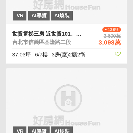
VR
AI導覽
AI煥裝
13.9%
世貿電梯三房 近世貿101、可排停車位
3,600萬
3,098萬
台北市信義區基隆路二段
37.03坪
6/7樓
3房(室)2廳2衛
VR
AI導覽
AI煥裝