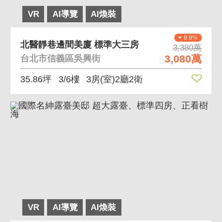
VR
AI導覽
AI煥裝
8.9%
北醫靜巷邊間美廈 標準大三房
3,380萬
3,080萬
台北市信義區吳興街
35.86坪
3/6樓
3房(室)2廳2衛
VR
AI導覽
AI煥裝