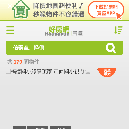
信義區、降價
共
179
間物件
黃金
曝光