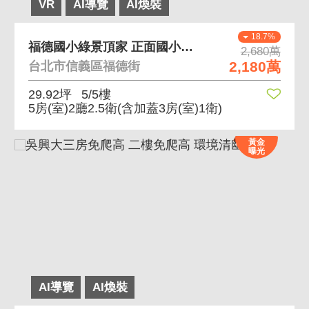
VR
AI導覽
AI煥裝
18.7%
福德國小綠景頂家 正面國小視野佳
2,680萬
2,180萬
台北市信義區福德街
29.92坪
5/5樓
5房(室)2廳2.5衛
(含加蓋3房(室)1衛)
黃金
曝光
AI導覽
AI煥裝