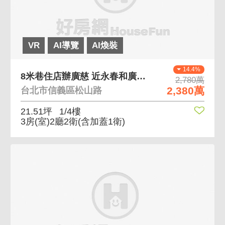
VR
AI導覽
AI煥裝
14.4%
8米巷住店辦廣慈 近永春和廣慈捷運,門前可停車
2,780萬
2,380萬
台北市信義區松山路
21.51坪
1/4樓
3房(室)2廳2衛
(含加蓋1衛)