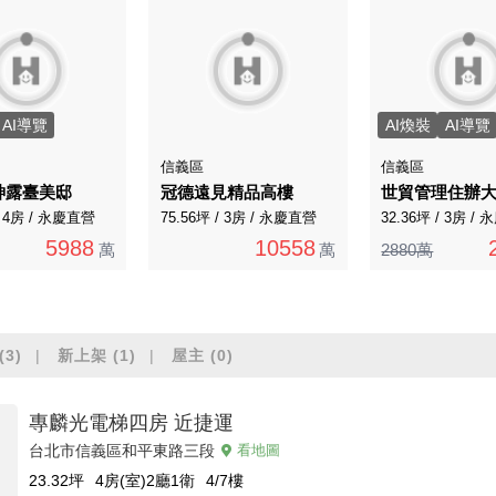
AI導覽
AI煥裝
AI導覽
信義區
信義區
紳露臺美邸
冠德遠見精品高樓
世貿管理住辦
/ 4房 / 永慶直營
75.56坪 / 3房 / 永慶直營
32.36坪 / 3房 /
5988
10558
萬
萬
2880萬
(3)
新上架
(1)
屋主
(0)
專麟光電梯四房 近捷運
台北市信義區和平東路三段
看地圖
23.32
坪
4房(室)2廳1衛
4/7
樓