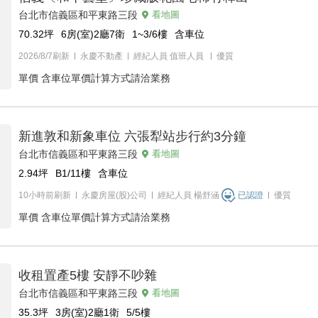
台北市信義區和平東路三段
看地圖
70.32
坪
6房(室)2廳7衛
1~3/6
樓
含車位
2026/8/7刷新
永慶不動產
經紀人員
值班人員
優質
單價
含車位單價計算方式請洽業務
新進敦和新象車位 六張犁站步行約3分鐘
台北市信義區和平東路三段
看地圖
2.94
坪
B1/11
樓
含車位
10小時前刷新
永慶房屋(股)公司
經紀人員
楊舒涵
已認證
優質
單價
含車位單價計算方式請洽業務
收租置產5樓 安靜不吵雜
台北市信義區和平東路三段
看地圖
35.3
坪
3房(室)2廳1衛
5/5
樓