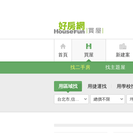
首頁
買屋
新建案
找二手房
找主題屋
用區域找
用捷運找
用學校
台北市,信義區
總價不限