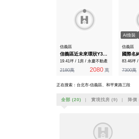
AI煥裝
信義區
信義區
信義區近未來環狀Y39捷運站挑高華店18A107
國際名
19.41坪 / 1房 / 永慶不動產
83.46坪 
2080
2180萬
萬
7300萬
正在搜索：
台北市-信義區、和平東路三段
全部
(20)
實境找房
(9)
降價