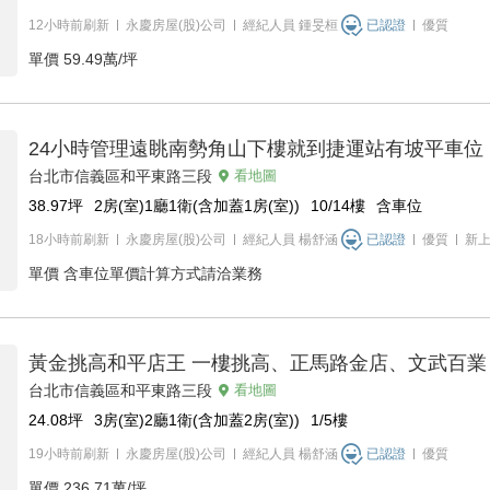
12小時前刷新
永慶房屋(股)公司
經紀人員
鍾旻桓
已認證
優質
單價
59.49萬/坪
24小時管理遠眺南勢角山下樓就到捷運站有坡平車位
台北市信義區和平東路三段
看地圖
38.97
坪
2房(室)1廳1衛(含加蓋1房(室))
10/14
樓
含車位
18小時前刷新
永慶房屋(股)公司
經紀人員
楊舒涵
已認證
優質
新
單價
含車位單價計算方式請洽業務
黃金挑高和平店王 一樓挑高、正馬路金店、文武百業
台北市信義區和平東路三段
看地圖
24.08
坪
3房(室)2廳1衛(含加蓋2房(室))
1/5
樓
19小時前刷新
永慶房屋(股)公司
經紀人員
楊舒涵
已認證
優質
單價
236.71萬/坪