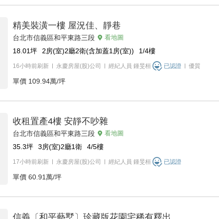
精美裝潢一樓 屋況佳、靜巷
台北市信義區和平東路三段
看地圖
18.01
坪
2房(室)2廳2衛(含加蓋1房(室))
1/4
樓
16小時前刷新
永慶房屋(股)公司
經紀人員
鍾旻桓
已認證
優質
單價
109.94萬/坪
收租置產4樓 安靜不吵雜
台北市信義區和平東路三段
看地圖
35.3
坪
3房(室)2廳1衛
4/5
樓
17小時前刷新
永慶房屋(股)公司
經紀人員
鍾旻桓
已認證
單價
60.91萬/坪
信義〔和平藝墅〕珍藏版花園宅稀有釋出