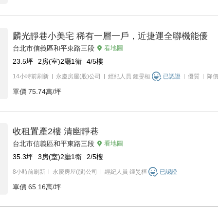
麟光靜巷小美宅 稀有一層一戶，近捷運全聯機能優
台北市信義區和平東路三段
看地圖
23.5
坪
2房(室)2廳1衛
4/5
樓
14小時前刷新
永慶房屋(股)公司
經紀人員
鍾旻桓
已認證
優質
降
單價
75.74萬/坪
收租置產2樓 清幽靜巷
台北市信義區和平東路三段
看地圖
35.3
坪
3房(室)2廳1衛
2/5
樓
8小時前刷新
永慶房屋(股)公司
經紀人員
鍾旻桓
已認證
單價
65.16萬/坪