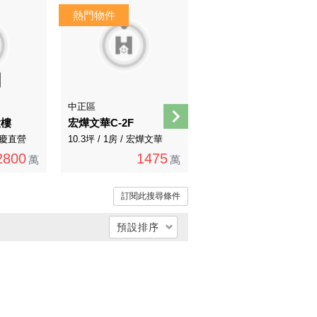
中正區
信義區
大樓
宏燁文華C-2F
近世貿101捷運站北醫旁邊間收租頂加
 永慶直營
10.3坪 / 1房 / 宏燁文華
37.83坪 / 7房 / 有巢氏房屋
2800
1475
2868
萬
萬
萬
訂閱此搜尋條件
預設排序
總價低 → 高
總價高 → 低
單價低 → 高