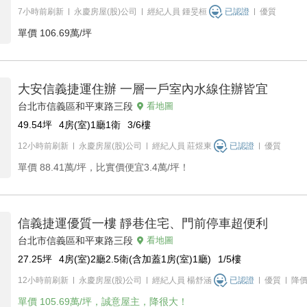
7小時前刷新
永慶房屋(股)公司
經紀人員
鍾旻桓
已認證
優質
單價
106.69萬/坪
大安信義捷運住辦 一層一戶室內水線住辦皆宜
台北市信義區和平東路三段
看地圖
49.54
坪
4房(室)1廳1衛
3/6
樓
12小時前刷新
永慶房屋(股)公司
經紀人員
莊煜東
已認證
優質
單價
88.41萬/坪，比實價便宜3.4萬/坪！
信義捷運優質一樓 靜巷住宅、門前停車超便利
台北市信義區和平東路三段
看地圖
27.25
坪
4房(室)2廳2.5衛(含加蓋1房(室)1廳)
1/5
樓
12小時前刷新
永慶房屋(股)公司
經紀人員
楊舒涵
已認證
優質
降
單價
105.69萬/坪，誠意屋主，降很大！