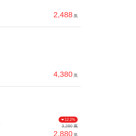
單價高 → 低
2,488
降價幅度高 → 低
萬
坪數小 → 大
坪數大 → 小
上架日期新 → 舊
刷新時間新 → 舊
刷新時間舊 → 新
4,380
萬
月熱門度高 → 低
12.2%
價
3,280
萬
2,880
萬