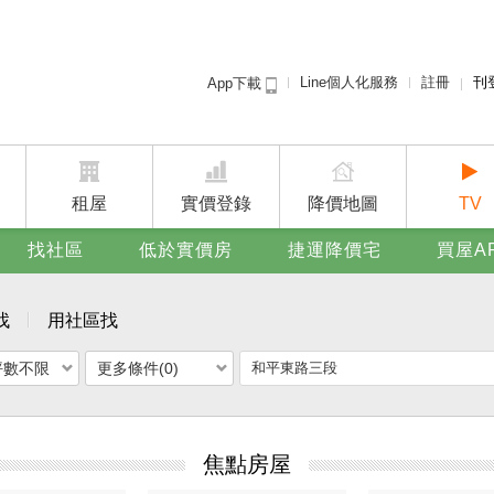
Line個人化服務
註冊
刊
App下載
租屋免
賣屋
廣告
租屋
實價登錄
降價地圖
TV
找社區
低於實價房
捷運降價宅
買屋A
找
用社區找
坪數不限
更多條件(0)
焦點房屋