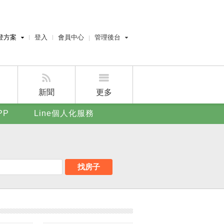
登方案
登入
會員中心
管理後台
費刊登
經紀人員管理後台
刊登
屋主管理後台
刊登
新聞
更多
賣屋刊登
PP
Line個人化服務
好房APP
找房子