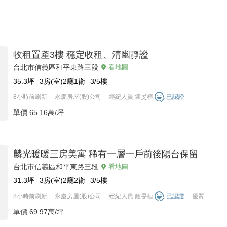
收租置產3樓 穩定收租、清幽靜謐
台北市信義區和平東路三段
看地圖
35.3
坪
3房(室)2廳1衛
3/5
樓
8小時前刷新
永慶房屋(股)公司
經紀人員
鍾旻桓
已認證
單價
65.16萬/坪
麟光暖暖三房美寓 稀有一層一戶前後陽台保留
台北市信義區和平東路三段
看地圖
31.3
坪
3房(室)2廳2衛
3/5
樓
8小時前刷新
永慶房屋(股)公司
經紀人員
鍾旻桓
已認證
優質
單價
69.97萬/坪