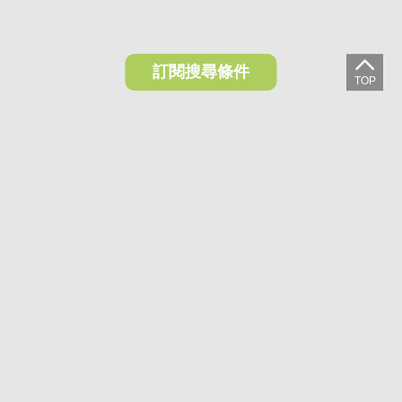
訂閱搜尋條件
想收藏喜歡的物件？快下載好房網買屋APP！
下載 好房網買屋APP >
加入好友
好房網買屋