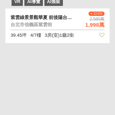
VR
AI導覽
AI煥裝
22.6%
紫雲綠景景觀華夏 前後陽台保留使用空間大華夏
2,580萬
1,998萬
台北市信義區紫雲街
39.45坪
4/7樓
3房(室)1廳2衛