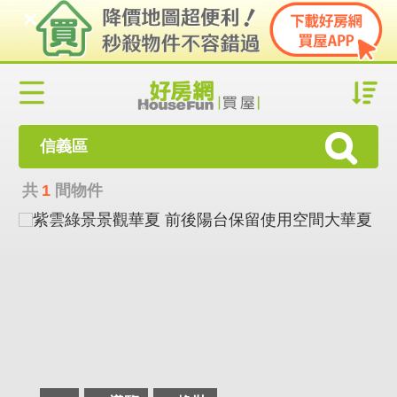
信義區
共
1
間物件