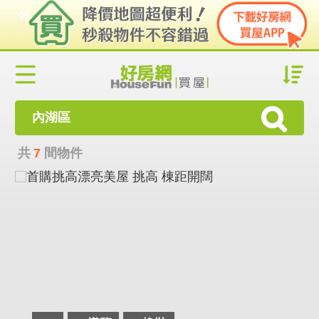
內湖區
共
7
間物件