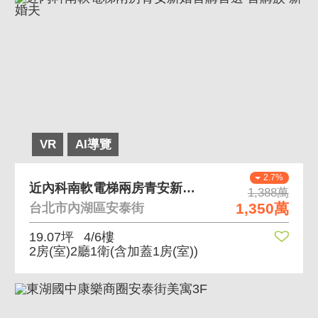
VR
AI導覽
2.7%
近內科南軟電梯兩房青安新婚首購首選 首購族 新婚夫
1,388萬
1,350萬
台北市內湖區安泰街
19.07坪
4/6樓
2房(室)2廳1衛
(含加蓋1房(室))