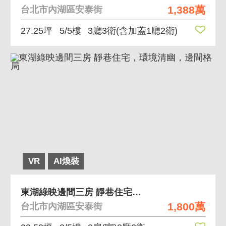
1,388萬
台北市內湖區安泰街
27.25坪
5/5樓
3廳3衛
(含加蓋1廳2衛)
VR
AI煥裝
東湖綠映邊間三房 靜巷住宅，環境清幽，邊間格局
1,800萬
台北市內湖區安泰街