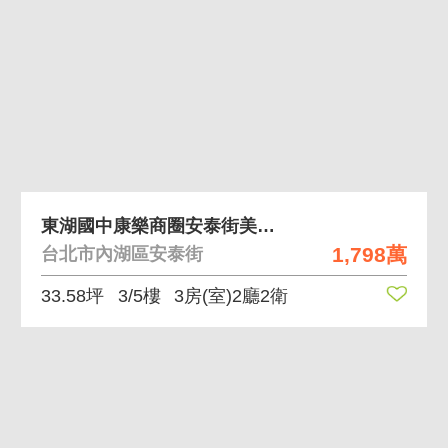
東湖國中康樂商圈安泰街美寓3F
1,798萬
台北市內湖區安泰街
33.58坪
3/5樓
3房(室)2廳2衛