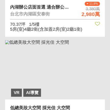
11.8%
內湖辦公店面首選 適合辦公店面使用
3,380萬
2,980萬
台北市內湖區安泰街
70.37坪
1/5樓
5房(室)4廳2衛
(含加蓋2房(室)2廳1衛)
VR
AI導覽
低總美妝大空間 採光佳 大空間