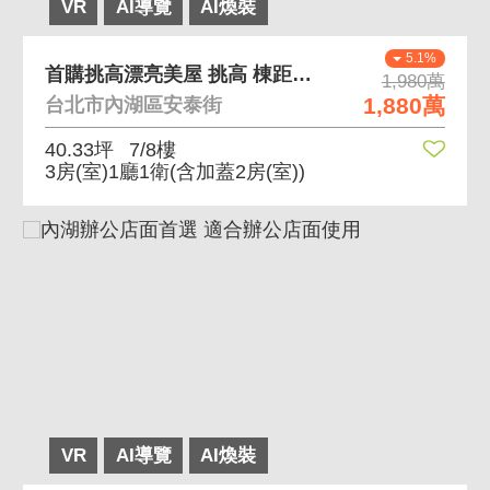
VR
AI導覽
AI煥裝
5.1%
首購挑高漂亮美屋 挑高 棟距開闊
1,980萬
1,880萬
台北市內湖區安泰街
40.33坪
7/8樓
3房(室)1廳1衛
(含加蓋2房(室))
VR
AI導覽
AI煥裝