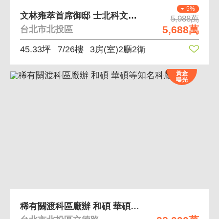
5%
文林雍萃首席御邸 士北科文林北路首排42米棟距
5,988萬
5,688萬
台北市北投區
45.33坪
7/26樓
3房(室)2廳2衛
黃金
曝光
稀有關渡科區廠辦 和碩 華碩等知名科廠芳鄰