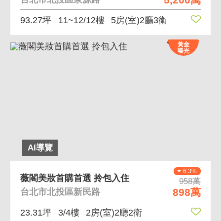
93.27坪
11~12/12樓
5房(室)2廳3衛
黃金
曝光
AI導覽
6.3%
薇閣美妝首購首選 拎包入住
958萬
898萬
台北市北投區新民路
23.31坪
3/4樓
2房(室)2廳2衛