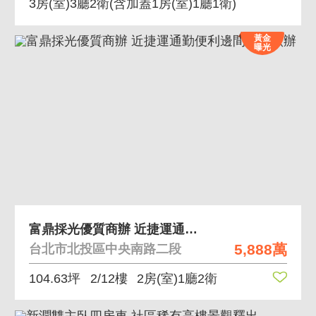
3房(室)3廳2衛
(含加蓋1房(室)1廳1衛)
黃金
曝光
富鼎採光優質商辦 近捷運通勤便利邊間機能廠辦
5,888萬
台北市北投區中央南路二段
104.63坪
2/12樓
2房(室)1廳2衛