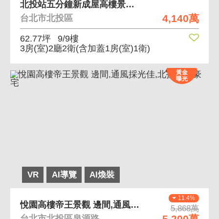
北投站五分鐘新成屋高樓景觀三房車七字頭搶手必看戶
4,140萬
台北市北投區
62.77坪
9/9樓
3房(室)2廳2衛
(含加蓋1房(室)1衛)
黃金
曝光
VR
AI導覽
AI煥裝
11.4%
悅園高樓帝王景觀 邊間,通風採光佳,北投典藏豪宅
5,868萬
5,200萬
台北市北投區泉源路