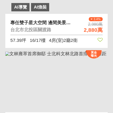
AI導覽
AI煥裝
3.4%
專任雙子星大空間 邊間美景使用空間大
2,980萬
2,880萬
台北市北投區關渡路
57.39坪
16/17樓
4房(室)2廳2衛
黃金
曝光