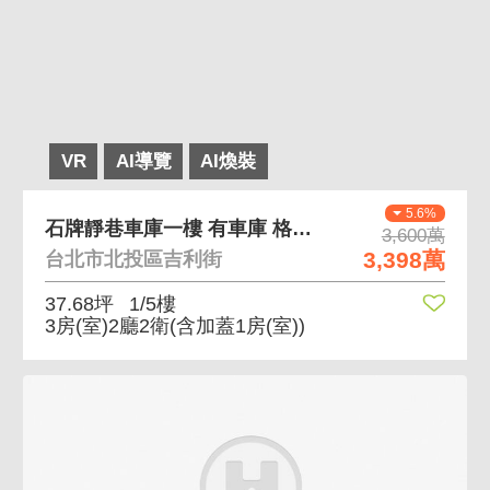
VR
AI導覽
AI煥裝
5.6%
石牌靜巷車庫一樓 有車庫 格局方正
3,600萬
3,398萬
台北市北投區吉利街
37.68坪
1/5樓
3房(室)2廳2衛
(含加蓋1房(室))