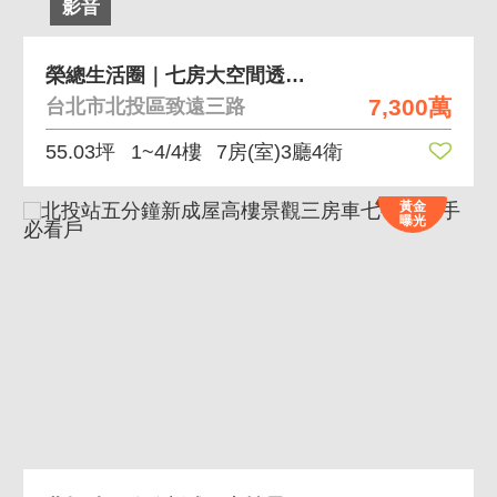
影音
榮總生活圈｜七房大空間透天厝 近唭哩岸捷運站
7,300萬
台北市北投區致遠三路
55.03坪
1~4/4樓
7房(室)3廳4衛
黃金
曝光