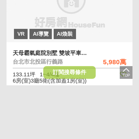
VR
AI導覽
AI煥裝
天母霸氣庭院別墅 雙坡平車位、庭院大空間
5,980萬
台北市北投區行義路
訂閱搜尋條件
133.11坪
1~4/4樓
6房(室)3廳5衛
(含加蓋1房(室))