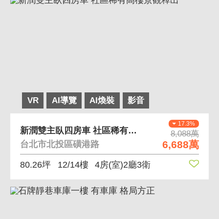
VR
AI導覽
AI煥裝
影音
17.3%
新潤雙主臥四房車 社區稀有高樓景觀釋出
8,088萬
6,688萬
台北市北投區磺港路
80.26坪
12/14樓
4房(室)2廳3衛