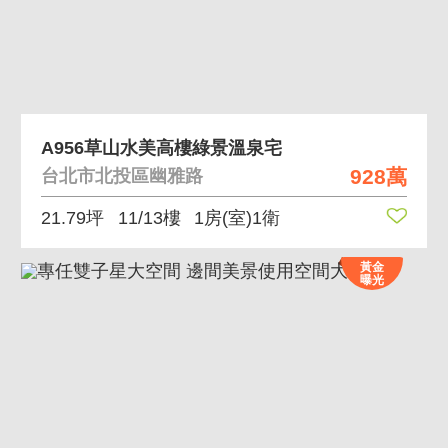
A956草山水美高樓綠景溫泉宅
928萬
台北市北投區幽雅路
21.79坪
11/13樓
1房(室)1衛
黃金
曝光