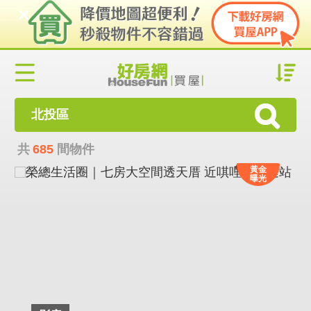
北投區
共
685
間物件
黃金
曝光