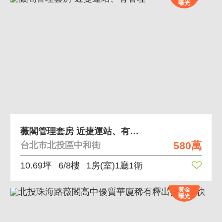
曝光
薇閣管理套房 近捷運站、有管理
580萬
台北市北投區中和街
10.69坪
6/8樓
1房(室)1廳1衛
黃金
曝光