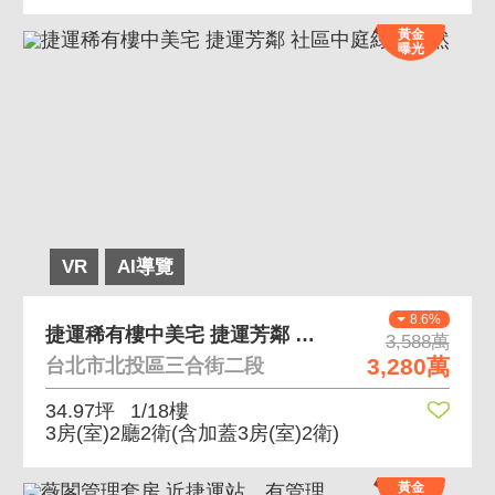
黃金
曝光
VR
AI導覽
8.6%
捷運稀有樓中美宅 捷運芳鄰 社區中庭綠意盎然
3,588萬
3,280萬
台北市北投區三合街二段
34.97坪
1/18樓
3房(室)2廳2衛
(含加蓋3房(室)2衛)
黃金