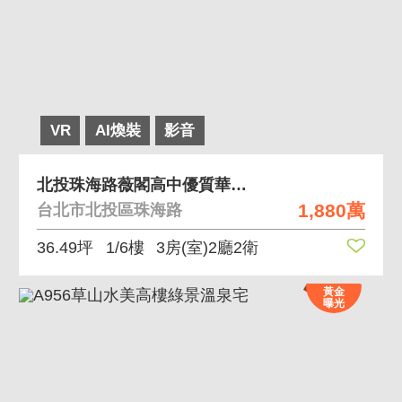
VR
AI煥裝
影音
北投珠海路薇閣高中優質華廈稀有釋出要買要快
1,880萬
台北市北投區珠海路
36.49坪
1/6樓
3房(室)2廳2衛
黃金
曝光