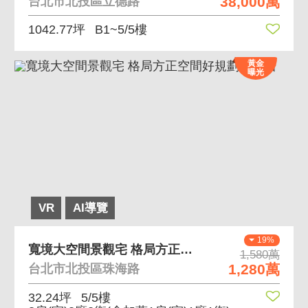
38,000萬
台北市北投區立德路
1042.77坪
B1~5/5樓
黃金
曝光
VR
AI導覽
19%
寬境大空間景觀宅 格局方正空間好規劃舒適居
1,580萬
1,280萬
台北市北投區珠海路
32.24坪
5/5樓