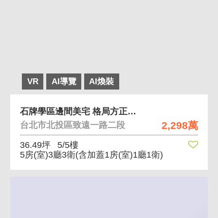
VR
AI導覽
AI煥裝
石牌學區邊間美宅 格局方正、捷運步行約4分鐘
2,298萬
台北市北投區致遠一路二段
36.49坪
5/5樓
5房(室)3廳3衛
(含加蓋1房(室)1廳1衛)