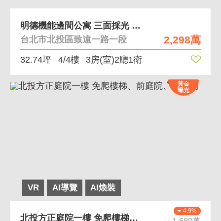
明德機能邊間公寓 三面採光 機能棒 格局方正
2,298萬
台北市北投區致遠一路一段
32.74坪
4/4樓
3房(室)2廳1衛
黃金
曝光
VR
AI導覽
AI煥裝
4.9%
北投方正庭院一樓 免爬樓梯、前庭院、大空間