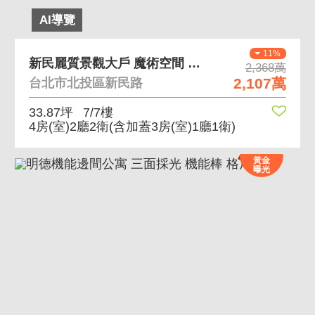
AI導覽
11%
新民麗質景觀大戶 魔術空間 頂樓景觀
2,368萬
2,107萬
台北市北投區新民路
33.87坪
7/7樓
4房(室)2廳2衛
(含加蓋3房(室)1廳1衛)
黃金
曝光