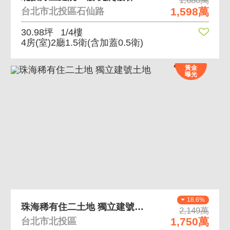
1,680萬
1,598萬
台北市北投區石仙路
30.98坪
1/4樓
4房(室)2廳1.5衛
(含加蓋0.5衛)
黃金
曝光
18.6%
珠海稀有住二土地 獨立建號土地
2,149萬
1,750萬
台北市北投區