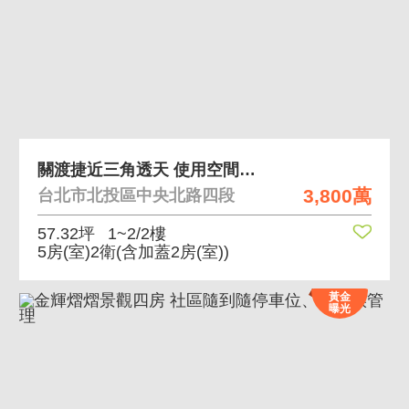
關渡捷近三角透天 使用空間大、近捷運、邊間
3,800萬
台北市北投區中央北路四段
57.32坪
1~2/2樓
5房(室)2衛
(含加蓋2房(室))
黃金
曝光