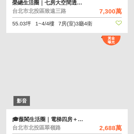
榮總生活圈｜七房大空間透天厝 近唭哩岸捷運站
7,300萬
台北市北投區致遠三路
55.03坪
1~4/4樓
7房(室)3廳4衛
黃金
曝光
影音
🎓薇閣生活圈｜電梯四房＋坡平車位一次擁有
2,688萬
台北市北投區翠嶺路