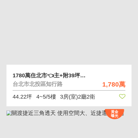
1780萬住北市👈️主+附39坪立功園區上班近
1,780萬
台北市北投區知行路
44.22坪
4~5/5樓
3房(室)2廳2衛
黃金
曝光