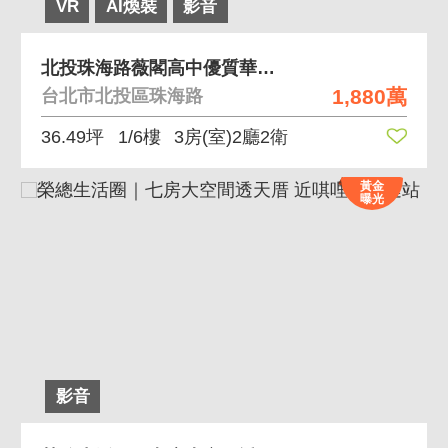
VR
AI煥裝
影音
北投珠海路薇閣高中優質華廈稀有釋出要買要快
1,880萬
台北市北投區珠海路
36.49坪
1/6樓
3房(室)2廳2衛
黃金
曝光
影音