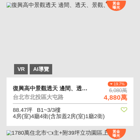
黃金
曝光
VR
AI導覽
19.7%
復興高中景觀透天 邊間、透天、景觀、庭院
6,080萬
4,880萬
台北市北投區大屯路
88.47坪
B1~3/3樓
4房(室)4廳4衛
(含加蓋2房(室)1廳2衛)
黃金
曝光