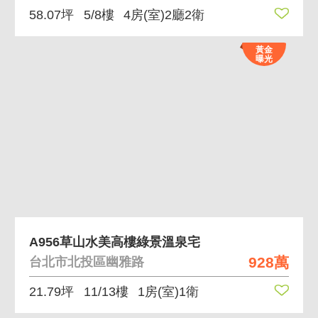
58.07坪
5/8樓
4房(室)2廳2衛
黃金
曝光
A956草山水美高樓綠景溫泉宅
928萬
台北市北投區幽雅路
21.79坪
11/13樓
1房(室)1衛