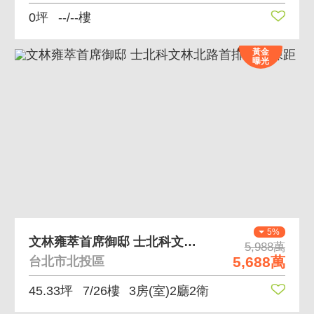
0坪
--/--樓
黃金
曝光
5%
文林雍萃首席御邸 士北科文林北路首排42米棟距
5,988萬
5,688萬
台北市北投區
45.33坪
7/26樓
3房(室)2廳2衛