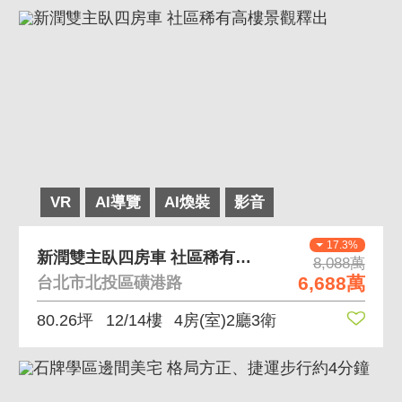
VR
AI導覽
AI煥裝
影音
17.3%
新潤雙主臥四房車 社區稀有高樓景觀釋出
8,088萬
6,688萬
台北市北投區磺港路
80.26坪
12/14樓
4房(室)2廳3衛