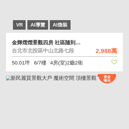
VR
AI導覽
AI煥裝
金輝熠熠景觀四房 社區隨到隨停車位、全天候管理
2,988萬
台北市北投區中山北路七段
50.01坪
6/7樓
4房(室)2廳2衛
黃金
曝光