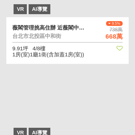
VR
AI導覽
9.5%
薇閣管理挑高住辦 近薇閣中學、有管理
738萬
668萬
台北市北投區中和街
9.91坪
4/8樓
1房(室)1廳1衛
(含加蓋1房(室))
VR
AI導覽