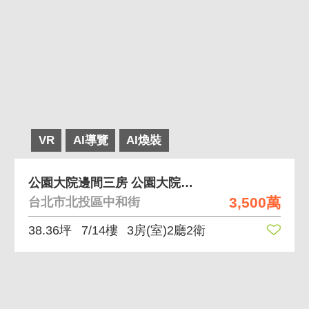
VR
AI導覽
AI煥裝
公園大院邊間三房 公園大院稀有三房車位釋出
3,500萬
台北市北投區中和街
38.36坪
7/14樓
3房(室)2廳2衛