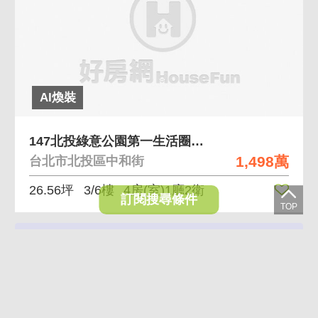
AI煥裝
147北投綠意公園第一生活圈挑高4房創藝家美宅
1,498萬
台北市北投區中和街
26.56坪
3/6樓
4房(室)1廳2衛
訂閱搜尋條件