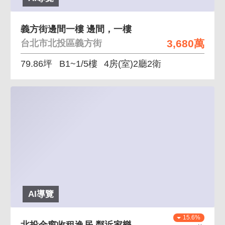
義方街邊間一樓 邊間，一樓
3,680萬
台北市北投區義方街
79.86坪
B1~1/5樓
4房(室)2廳2衛
AI導覽
15.6%
北投金窗收租逸居 鄰近家樂福皆有對外窗邊間採光佳