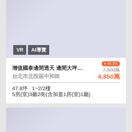
VR
AI導覽
35.3%
增值國泰邊間透天 邊間大坪數透天，門前好停車
7,500萬
4,850萬
台北市北投區中和街
47.8坪
1~2/2樓
5房(室)3廳2衛
(含加蓋1房(室)1廳)