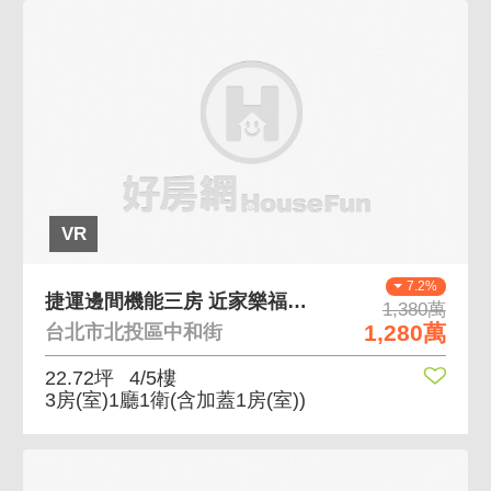
VR
7.2%
捷運邊間機能三房 近家樂福、採光通風佳、交通便利
1,380萬
1,280萬
台北市北投區中和街
22.72坪
4/5樓
3房(室)1廳1衛
(含加蓋1房(室))