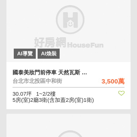
AI導覽
AI煥裝
國泰美妝門前停車 天然瓦斯 水電管線換過 有裝潢
3,500萬
台北市北投區中和街
30.07坪
1~2/2樓
5房(室)2廳3衛
(含加蓋2房(室)1衛)