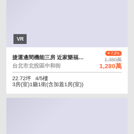
VR
7.2%
捷運邊間機能三房 近家樂福、採光通風佳、交通便利
1,380萬
1,280萬
台北市北投區中和街
22.72坪
4/5樓
3房(室)1廳1衛
(含加蓋1房(室))