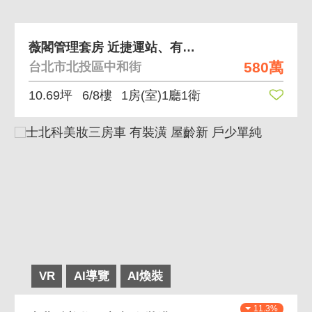
薇閣管理套房 近捷運站、有管理
580萬
台北市北投區中和街
10.69坪
6/8樓
1房(室)1廳1衛
VR
AI導覽
AI煥裝
11.3%