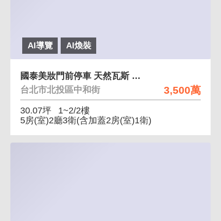
AI導覽
AI煥裝
國泰美妝門前停車 天然瓦斯 水電管線換過 有裝潢
3,500萬
台北市北投區中和街
30.07坪
1~2/2樓
5房(室)2廳3衛
(含加蓋2房(室)1衛)