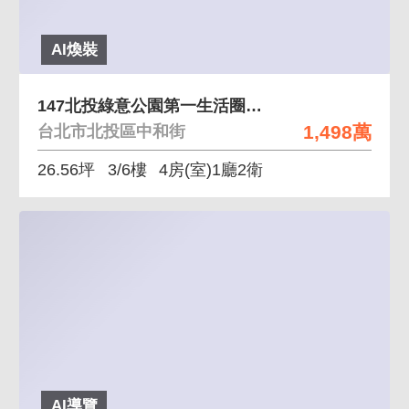
AI煥裝
147北投綠意公園第一生活圈挑高4房創藝家美宅
1,498萬
台北市北投區中和街
26.56坪
3/6樓
4房(室)1廳2衛
AI導覽