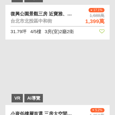
17.1%
復興公園景觀三房 近寶雅、健身房
1,688萬
1,399萬
台北市北投區中和街
31.79坪
4/5樓
3房(室)2廳2衛
VR
AI導覽
5.2%
小資低樓層首選 三房大空間、輕裝潢可直接入住