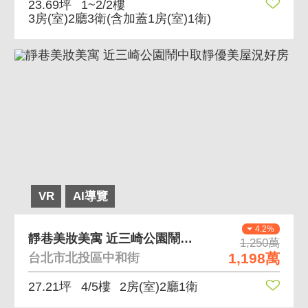
23.69坪
1~2/2樓
3房(室)2廳3衛
(含加蓋1房(室)1衛)
VR
AI導覽
4.2%
靜巷美妝美寓 近三崎公園鬧中取靜優美屋況好房
1,250萬
1,198萬
台北市北投區中和街
27.21坪
4/5樓
2房(室)2廳1衛