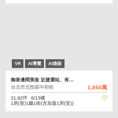
VR
AI導覽
AI煥裝
御泉邊間美妝 近捷運站、有管理
1,650萬
台北市北投區中和街
21.82坪
6/13樓
1房(室)1廳1衛
(含加蓋1房(室))