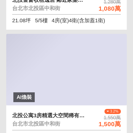
1,280萬
1,080萬
台北市北投區中和街
21.08坪
5/5樓
4房(室)4衛
(含加蓋1衛)
AI煥裝
3.2%
北投公寓3房精選大空間稀有釋出
1,550萬
1,500萬
台北市北投區中和街