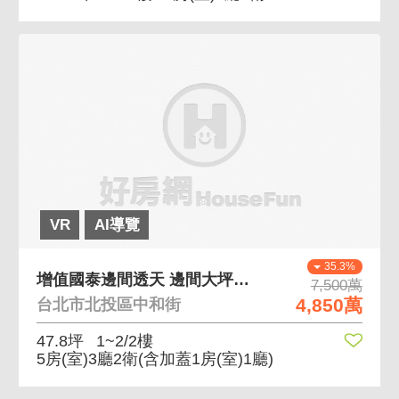
VR
AI導覽
35.3%
增值國泰邊間透天 邊間大坪數透天，門前好停車
7,500萬
4,850萬
台北市北投區中和街
47.8坪
1~2/2樓
5房(室)3廳2衛
(含加蓋1房(室)1廳)