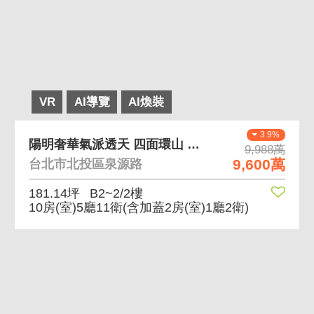
VR
AI導覽
AI煥裝
3.9%
陽明奢華氣派透天 四面環山 北市250坪稀有透天
9,988萬
9,600萬
台北市北投區泉源路
181.14坪
B2~2/2樓
10房(室)5廳11衛
(含加蓋2房(室)1廳2衛)