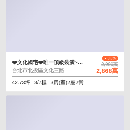
3.8%
❤️文化國宅❤️唯一頂級裝潢~0971002032
2,980萬
2,868萬
台北市北投區文化三路
42.73坪
3/7樓
3房(室)2廳2衛