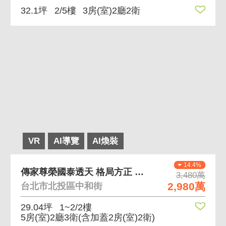
32.1坪
2/5樓
3房(室)2廳2衛
VR
AI導覽
AI煥裝
14.4%
傳家尊榮國泰透天 格局方正 可直接整理 天然瓦斯
3,480萬
2,980萬
台北市北投區中和街
29.04坪
1~2/2樓
5房(室)2廳3衛
(含加蓋2房(室)2衛)