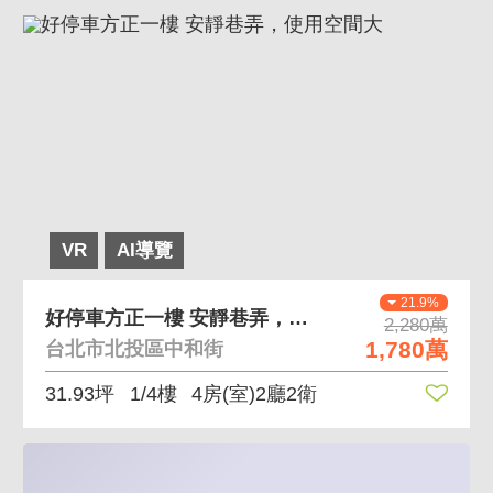
VR
AI導覽
21.9%
好停車方正一樓 安靜巷弄，使用空間大
2,280萬
1,780萬
台北市北投區中和街
31.93坪
1/4樓
4房(室)2廳2衛