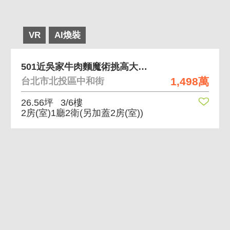
VR
AI煥裝
501近吳家牛肉麵魔術挑高大空間採光棒
1,498萬
台北市北投區中和街
26.56坪
3/6樓
2房(室)1廳2衛
(另加蓋2房(室))