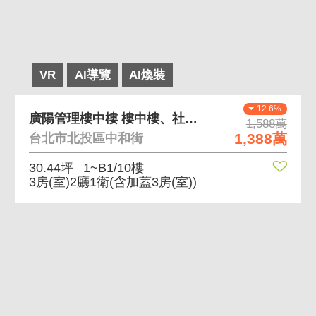
VR
AI導覽
AI煥裝
12.6%
廣陽管理樓中樓 樓中樓、社區有管理
1,588萬
1,388萬
台北市北投區中和街
30.44坪
1~B1/10樓
3房(室)2廳1衛
(含加蓋3房(室))