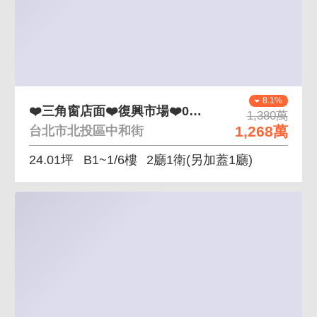
8.1%
❤️三角窗店面❤️復興市場❤️0971002032
1,380萬
1,268萬
台北市北投區中和街
24.01坪
B1~1/6樓
2廳1衛
(另加蓋1廳)