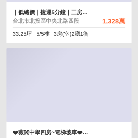
｜低總價｜捷運5分鐘｜三房｜景觀第一排｜
1,328萬
台北市北投區中央北路四段
33.25坪
5/5樓
3房(室)2廳1衛
❤️薇閣中學四房~電梯坡車❤️0971002032