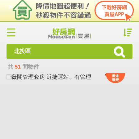
北投區
共
51
間物件
黃金
曝光