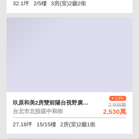
32.1坪
2/5樓
3房(室)2廳2衛
2.6%
玖原和美2房雙前陽台視野廣闊山景戶
2,598萬
2,530萬
台北市北投區中和街
27.18坪
15/15樓
2房(室)2廳1衛