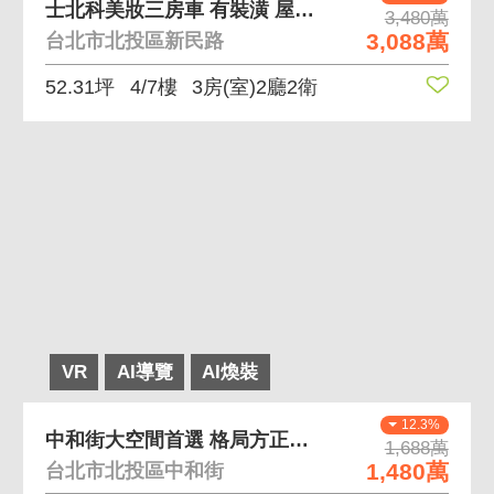
士北科美妝三房車 有裝潢 屋齡新 戶少單純
3,480萬
3,088萬
台北市北投區新民路
52.31坪
4/7樓
3房(室)2廳2衛
VR
AI導覽
AI煥裝
12.3%
中和街大空間首選 格局方正、採光通風佳
1,688萬
1,480萬
台北市北投區中和街