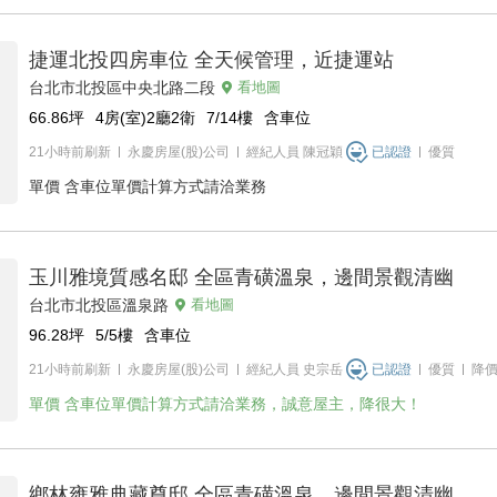
捷運北投四房車位 全天候管理，近捷運站
台北市北投區中央北路二段
看地圖
66.86
坪
4房(室)2廳2衛
7/14
樓
含車位
21小時前刷新
永慶房屋(股)公司
經紀人員
陳冠穎
已認證
優質
單價
含車位單價計算方式請洽業務
玉川雅境質感名邸 全區青磺溫泉，邊間景觀清幽
台北市北投區溫泉路
看地圖
96.28
坪
5/5
樓
含車位
21小時前刷新
永慶房屋(股)公司
經紀人員
史宗岳
已認證
優質
降
單價
含車位單價計算方式請洽業務，誠意屋主，降很大！
鄉林雍雅典藏尊邸 全區青磺溫泉，邊間景觀清幽