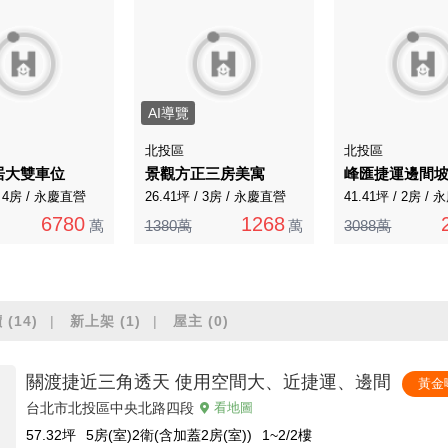
AI導覽
北投區
北投區
居大雙車位
景觀方正三房美寓
峰匯捷運邊間
/ 4房 / 永慶直營
26.41坪 / 3房 / 永慶直營
41.41坪 / 2房 /
6780
1268
萬
1380萬
萬
3088萬
價
(14)
新上架
(1)
屋主
(0)
關渡捷近三角透天 使用空間大、近捷運、邊間
黃金
台北市北投區中央北路四段
看地圖
57.32
坪
5房(室)2衛(含加蓋2房(室))
1~2/2
樓