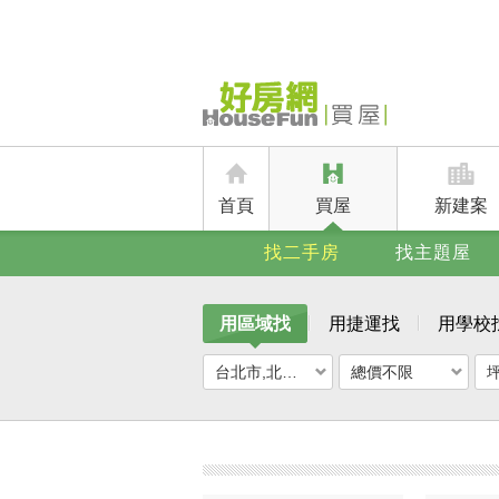
首頁
買屋
新建案
找二手房
找主題屋
用區域找
用捷運找
用學校
台北市,北投區
總價不限