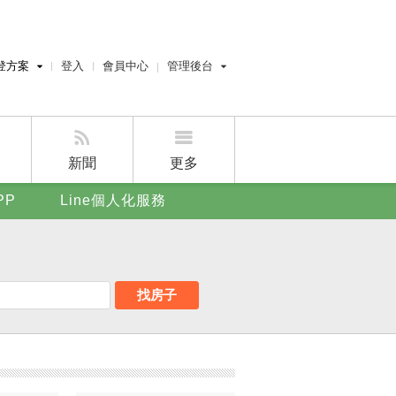
登方案
登入
會員中心
管理後台
費刊登
經紀人員管理後台
刊登
屋主管理後台
刊登
新聞
更多
賣屋刊登
PP
Line個人化服務
好房APP
找房子