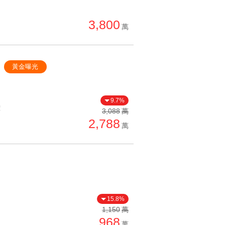
單價高 → 低
3,800
降價幅度高 → 低
萬
坪數小 → 大
坪數大 → 小
黃金曝光
上架日期新 → 舊
刷新時間新 → 舊
9.7%
價
刷新時間舊 → 新
3,088
萬
2,788
月熱門度高 → 低
萬
15.8%
1,150
萬
968
萬