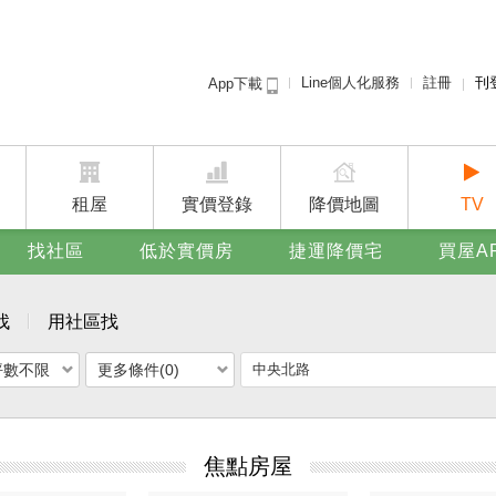
Line個人化服務
註冊
刊
App下載
租屋免
賣屋
廣告
租屋
實價登錄
降價地圖
TV
找社區
低於實價房
捷運降價宅
買屋A
找
用社區找
坪數不限
更多條件(0)
焦點房屋