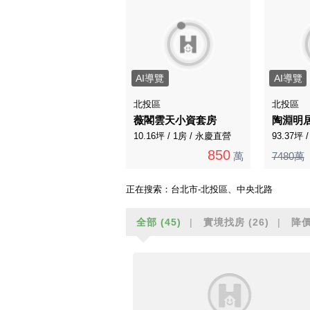
AI導覽
AI導覽
北投區
北投區
薇閣雲天小資套房
陶淵明
10.16坪 / 1房 / 永慶直營
93.37坪 
850
萬
7480萬
正在搜索：
台北市-北投區、中央北路
全部
(45)
實境找房
(26)
降