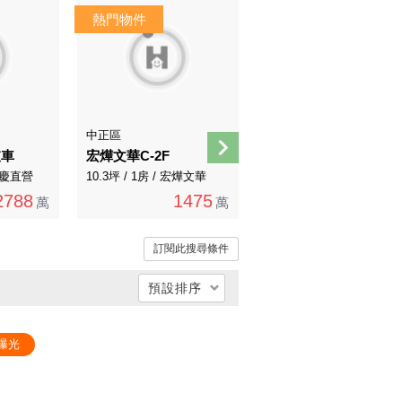
影音
中正區
北投區
坡車
宏燁文華C-2F
🎓薇閣生活圈｜電梯四房＋坡平車位一次擁有
 永慶直營
10.3坪 / 1房 / 宏燁文華
58.07坪 / 4房 / 其他
2788
1475
2688
萬
萬
萬
訂閱此搜尋條件
預設排序
總價低 → 高
曝光
總價高 → 低
單價低 → 高