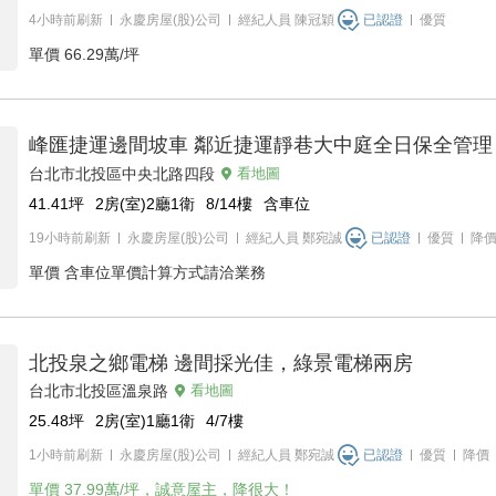
4小時前刷新
永慶房屋(股)公司
經紀人員
陳冠穎
已認證
優質
單價
66.29萬/坪
峰匯捷運邊間坡車 鄰近捷運靜巷大中庭全日保全管理
台北市北投區中央北路四段
看地圖
41.41
坪
2房(室)2廳1衛
8/14
樓
含車位
19小時前刷新
永慶房屋(股)公司
經紀人員
鄭宛誠
已認證
優質
降
單價
含車位單價計算方式請洽業務
北投泉之鄉電梯 邊間採光佳，綠景電梯兩房
台北市北投區溫泉路
看地圖
25.48
坪
2房(室)1廳1衛
4/7
樓
1小時前刷新
永慶房屋(股)公司
經紀人員
鄭宛誠
已認證
優質
降價
單價
37.99萬/坪，誠意屋主，降很大！