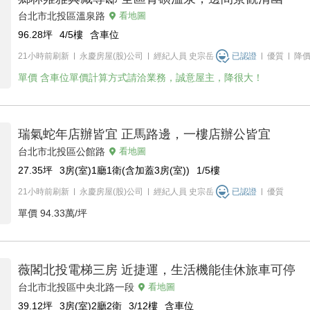
台北市北投區溫泉路
看地圖
96.28
坪
4/5
樓
含車位
21小時前刷新
永慶房屋(股)公司
經紀人員
史宗岳
已認證
優質
降
單價
含車位單價計算方式請洽業務，誠意屋主，降很大！
瑞氣蛇年店辦皆宜 正馬路邊，一樓店辦公皆宜
台北市北投區公館路
看地圖
27.35
坪
3房(室)1廳1衛(含加蓋3房(室))
1/5
樓
21小時前刷新
永慶房屋(股)公司
經紀人員
史宗岳
已認證
優質
單價
94.33萬/坪
薇閣北投電梯三房 近捷運，生活機能佳休旅車可停
台北市北投區中央北路一段
看地圖
39.12
坪
3房(室)2廳2衛
3/12
樓
含車位