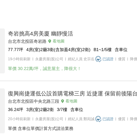
奇岩挑高4房美廈 幽靜慢活
台北市北投區奇岩路
看地圖
77.77
坪
4房(室)2廳3衛(含加蓋4房(室)2衛)
B1~1/5
樓
含車位
19小時前刷新
永慶房屋(股)公司
經紀人員
史宗岳
已認證
優質
降
單價
30.22萬/坪，誠意屋主，降很大！
復興崗捷運低公設首購電梯三房 近捷運 保留前後陽
台北市北投區中央北路三段
看地圖
36.24
坪
3房(室)2廳2衛
3/7
樓
含車位
20小時前刷新
永慶房屋(股)公司
經紀人員
鄭宛誠
已認證
優質
降
單價
含車位單價計算方式請洽業務