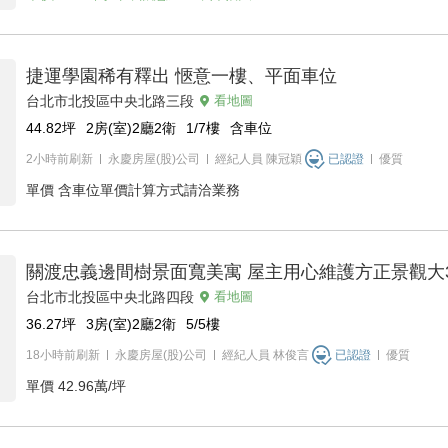
捷運學園稀有釋出 愜意一樓、平面車位
台北市北投區中央北路三段
看地圖
44.82
坪
2房(室)2廳2衛
1/7
樓
含車位
2小時前刷新
永慶房屋(股)公司
經紀人員
陳冠穎
已認證
優質
單價
含車位單價計算方式請洽業務
關渡忠義邊間樹景面寬美寓 屋主用心維護方正景觀大
台北市北投區中央北路四段
看地圖
36.27
坪
3房(室)2廳2衛
5/5
樓
18小時前刷新
永慶房屋(股)公司
經紀人員
林俊言
已認證
優質
單價
42.96萬/坪