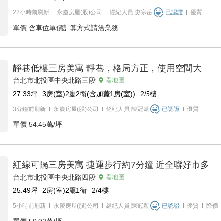
22小時前刷新
永慶房屋(股)公司
經紀人員
史宗岳
已認證
優質
單價
含車位單價計算方式請洽業務
靜巷低樓三房美寓 靜巷，格局方正，使用空間大
台北市北投區中央北路三段
看地圖
27.33
坪
3房(室)2廳2衛(含加蓋1房(室))
2/5
樓
3分鐘前刷新
永慶房屋(股)公司
經紀人員
陳冠穎
已認證
優質
單價
54.45萬/坪
紅線可隔三房美寓 捷運步行約7分鐘 近全聯好市多
台北市北投區中央北路四段
看地圖
25.49
坪
2房(室)2廳1衛
2/4
樓
5小時前刷新
永慶房屋(股)公司
經紀人員
陳冠穎
已認證
優質
降價
單價
50.92萬/坪