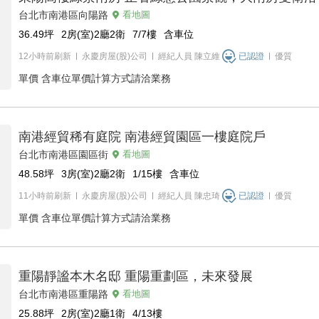
台北市南港區向陽路
看地圖
36.49
坪
2房(室)2廳2衛
7/7
樓
含車位
12小時前刷新
永慶房屋(股)公司
經紀人員
陳立維
已認證
優質
單價
含車位單價計算方式請洽業務
南港經貿稀有庭院 南港經貿園區一樓庭院戶
台北市南港區園區街
看地圖
48.58
坪
3房(室)2廳2衛
1/15
樓
含車位
11小時前刷新
永慶房屋(股)公司
經紀人員
陳忠琦
已認證
優質
單價
含車位單價計算方式請洽業務
重陽靜謐本木名邸 重陽重劃區，未來發展
台北市南港區重陽路
看地圖
25.88
坪
2房(室)2廳1衛
4/13
樓