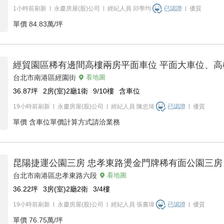
1小時前刷新
永慶房屋(股)公司
經紀人員
邱學均
已認證
優質
單價
84.83萬/坪
經貿園區稀有邊間高樓兩房平面車位 平面大車位、高
台北市南港區經園街
看地圖
36.87
坪
2房(室)2廳1衛
9/10
樓
含車位
19小時前刷新
永慶房屋(股)公司
經紀人員
陳忠琦
已認證
優質
單價
含車位單價計算方式請洽業務
昆陽捷運公園三房 忠孝東路燙金門牌稀有面公園三房
台北市南港區忠孝東路六段
看地圖
36.22
坪
3房(室)2廳2衛
3/4
樓
19小時前刷新
永慶房屋(股)公司
經紀人員
張書瑋
已認證
優質
單價
76.75萬/坪