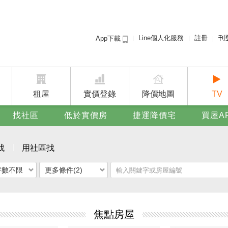
Line個人化服務
註冊
刊
App下載
租屋免
賣屋
廣告
租屋
實價登錄
降價地圖
TV
找社區
低於實價房
捷運降價宅
買屋A
找
用社區找
坪數不限
更多條件(2)
焦點房屋