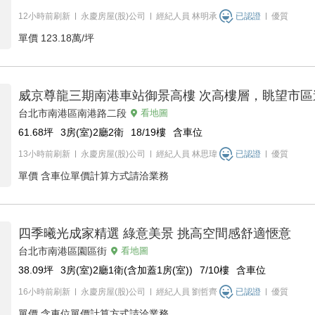
12小時前刷新
永慶房屋(股)公司
經紀人員
林明承
已認證
優質
單價
123.18萬/坪
威京尊龍三期南港車站御景高樓 次高樓層，眺望市區
台北市南港區南港路二段
看地圖
61.68
坪
3房(室)2廳2衛
18/19
樓
含車位
13小時前刷新
永慶房屋(股)公司
經紀人員
林思瑋
已認證
優質
單價
含車位單價計算方式請洽業務
四季曦光成家精選 綠意美景 挑高空間感舒適愜意
台北市南港區園區街
看地圖
38.09
坪
3房(室)2廳1衛(含加蓋1房(室))
7/10
樓
含車位
16小時前刷新
永慶房屋(股)公司
經紀人員
劉哲齊
已認證
優質
單價
含車位單價計算方式請洽業務