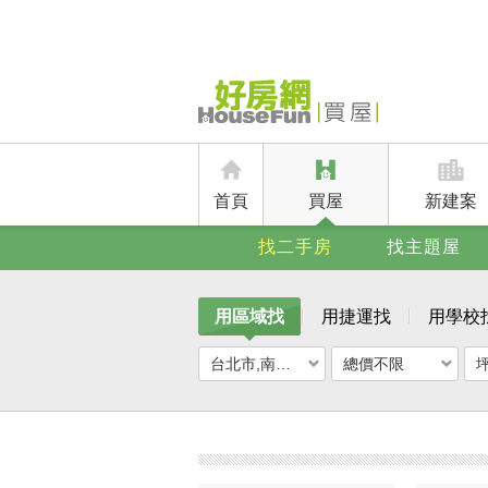
首頁
買屋
新建案
找二手房
找主題屋
用區域找
用捷運找
用學校
台北市,南港區
總價不限