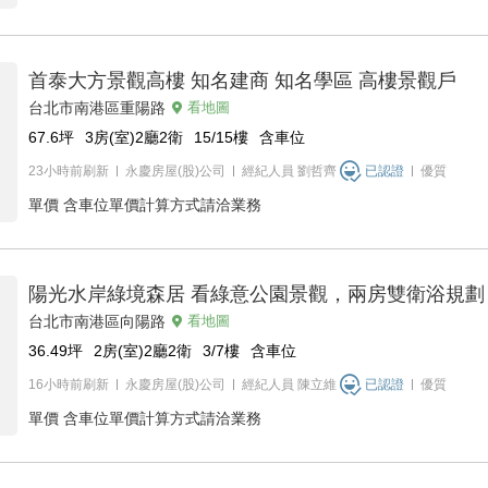
首泰大方景觀高樓 知名建商 知名學區 高樓景觀戶
台北市南港區重陽路
看地圖
67.6
坪
3房(室)2廳2衛
15/15
樓
含車位
23小時前刷新
永慶房屋(股)公司
經紀人員
劉哲齊
已認證
優質
單價
含車位單價計算方式請洽業務
陽光水岸綠境森居 看綠意公園景觀，兩房雙衛浴規劃
台北市南港區向陽路
看地圖
36.49
坪
2房(室)2廳2衛
3/7
樓
含車位
16小時前刷新
永慶房屋(股)公司
經紀人員
陳立維
已認證
優質
單價
含車位單價計算方式請洽業務