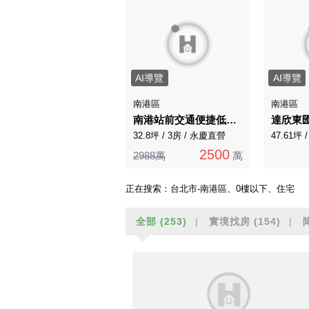
AI導覽
AI導覽
南港區
南港區
南港站前交通便捷低總價置產首選
32.8坪 / 3房 / 永慶直營
47.61坪 
2500
2988萬
萬
正在搜索：
台北市-南港區、0樓以下、住宅
全部
(253)
實境找房
(154)