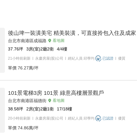
後山埤一裝潢美宅 精美裝潢，可直接拎包入住及成家
台北市南港區成福路
看地圖
37.76
坪
3房(室)2廳2衛
4/4
樓
21小時前刷新
永慶房屋(股)公司
經紀人員
邱學均
已認證
優質
單價
76.27萬/坪
101景電梯3房 101景 綠意高樓層景觀戶
台北市南港區福德街
看地圖
38.58
坪
2房(室)2廳1衛
17/18
樓
20小時前刷新
永慶房屋(股)公司
經紀人員
邱學均
已認證
優質
單價
74.86萬/坪