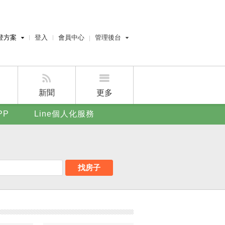
登方案
登入
會員中心
管理後台
費刊登
經紀人員管理後台
刊登
屋主管理後台
刊登
新聞
更多
賣屋刊登
PP
Line個人化服務
好房APP
找房子