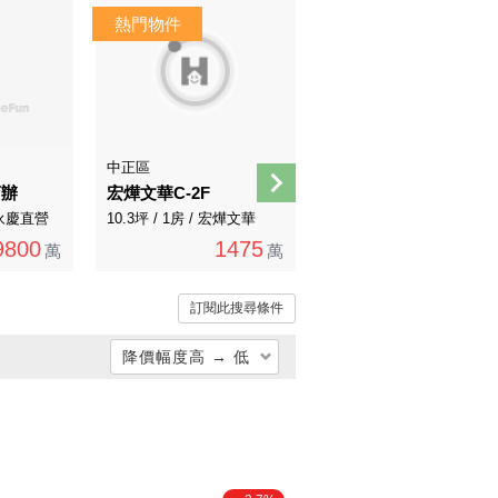
中正區
南港區
店辦
宏燁文華C-2F
南港合順稀有一樓
/ 永慶直營
10.3坪 / 1房 / 宏燁文華
23.29坪 / 0房 / 永慶直營
9800
1475
1588
萬
萬
萬
訂閱此搜尋條件
降價幅度高 → 低
總價低 → 高
總價高 → 低
單價低 → 高