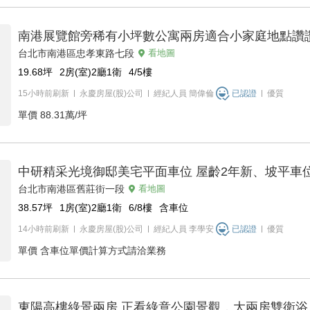
南港展覽館旁稀有小坪數公寓兩房適合小家庭地點讚
台北市南港區忠孝東路七段
看地圖
19.68
坪
2房(室)2廳1衛
4/5
樓
15小時前刷新
永慶房屋(股)公司
經紀人員
簡偉倫
已認證
優質
單價
88.31萬/坪
中研精采光境御邸美宅平面車位 屋齡2年新、坡平車
台北市南港區舊莊街一段
看地圖
38.57
坪
1房(室)2廳1衛
6/8
樓
含車位
14小時前刷新
永慶房屋(股)公司
經紀人員
李學安
已認證
優質
單價
含車位單價計算方式請洽業務
東陽高樓綠景兩房 正看綠意公園景觀，大兩房雙衛浴