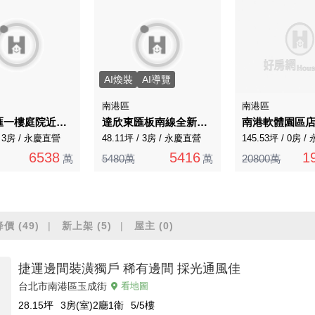
AI煥裝
AI導覽
南港區
南港區
達欣東匯一樓庭院近捷運
達欣東匯板南線全新大三房都市美景河景盡收眼底
南港軟體園區
/ 3房 / 永慶直營
48.11坪 / 3房 / 永慶直營
145.53坪 / 0房 
6538
5416
1
萬
5480萬
萬
20800萬
降價
(49)
新上架
(5)
屋主
(0)
捷運邊間裝潢獨戶 稀有邊間 採光通風佳
台北市南港區玉成街
看地圖
28.15
坪
3房(室)2廳1衛
5/5
樓