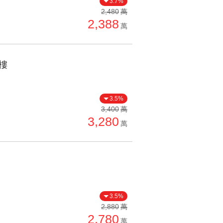
3.7%
單價高 → 低
2,480
萬
2,388
降價幅度高 → 低
萬
坪數小 → 大
坪數大 → 小
樓
上架日期新 → 舊
刷新時間新 → 舊
3.5%
刷新時間舊 → 新
3,400
萬
3,280
萬
月熱門度高 → 低
3.5%
2,880
萬
2,780
萬