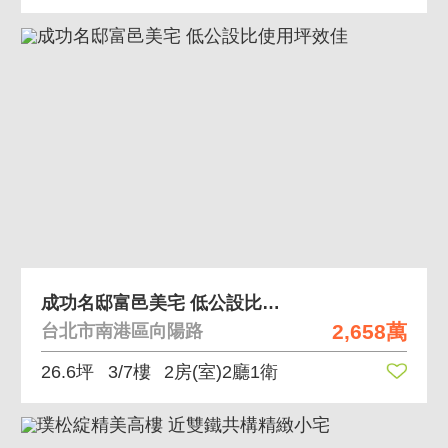
成功名邸富邑美宅 低公設比使用坪效佳
2,658萬
台北市南港區向陽路
26.6坪
3/7樓
2房(室)2廳1衛