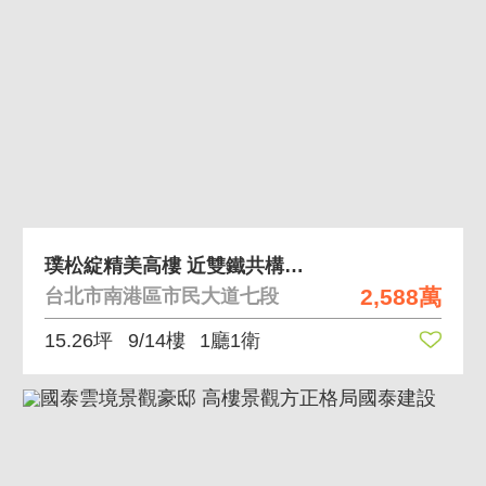
璞松綻精美高樓 近雙鐵共構精緻小宅
2,588萬
台北市南港區市民大道七段
15.26坪
9/14樓
1廳1衛