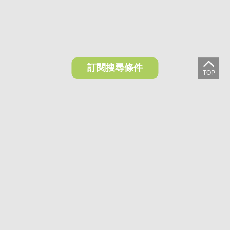
訂閱搜尋條件
想收藏喜歡的物件？快下載好房網買屋APP！
下載 好房網買屋APP >