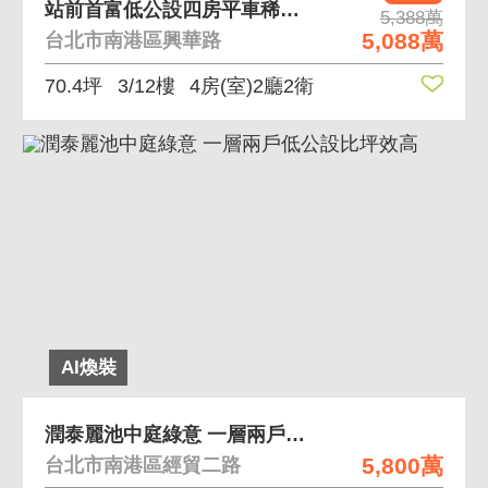
站前首富低公設四房平車稀有釋出 南港站前特區低公設
5,388萬
5,088萬
台北市南港區興華路
70.4坪
3/12樓
4房(室)2廳2衛
AI煥裝
潤泰麗池中庭綠意 一層兩戶低公設比坪效高
5,800萬
台北市南港區經貿二路