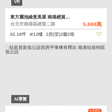
VR
東方麗池綠意美屋 南港經貿園區樹海美景捷運宅
5,688萬
台北市南港區經貿二路
62.19坪
4/12樓
2房(室)2廳2衛
AI導覽
5.6%