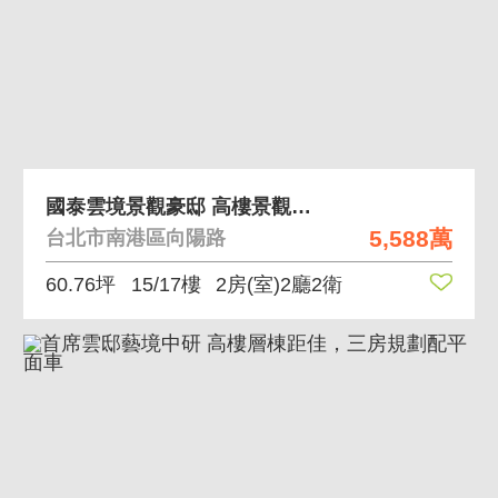
國泰雲境景觀豪邸 高樓景觀方正格局國泰建設
5,588萬
台北市南港區向陽路
60.76坪
15/17樓
2房(室)2廳2衛