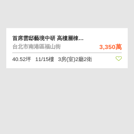
首席雲邸藝境中研 高樓層棟距佳，三房規劃配平面車
3,350萬
台北市南港區福山街
40.52坪
11/15樓
3房(室)2廳2衛