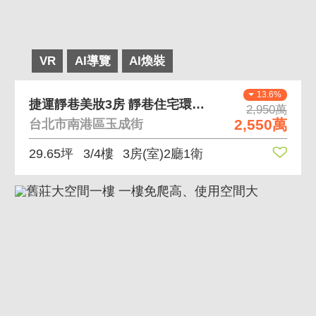
VR
AI導覽
AI煥裝
13.6%
捷運靜巷美妝3房 靜巷住宅環境清幽近捷運站
2,950萬
2,550萬
台北市南港區玉成街
29.65坪
3/4樓
3房(室)2廳1衛