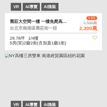
VR
AI導覽
AI煥裝
8%
舊莊大空間一樓 一樓免爬高、使用空間大
2,500萬
2,300萬
台北市南港區舊莊街一段
29.78坪
1/4樓
5房(室)2廳2衛
(含加蓋1廳1衛)
VR
AI導覽
AI煥裝