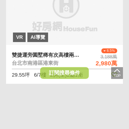
VR
AI導覽
6.5%
雙捷運旁園墅稀有次高樓兩房B1平車 明亮開闊視野，
3,188萬
2,980萬
台北市南港區港東街
訂閱搜尋條件
29.55坪
6/7樓
2房(室)2廳1衛