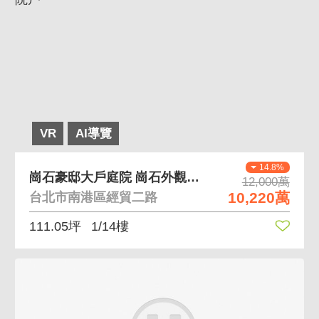
VR
AI導覽
14.8%
崗石豪邸大戶庭院 崗石外觀、氣派大廳、前後庭院戶
12,000萬
10,220萬
台北市南港區經貿二路
111.05坪
1/14樓