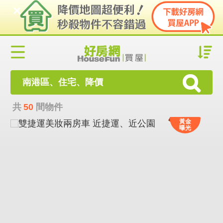
南港區、住宅、降價
共
50
間物件
黃金
曝光