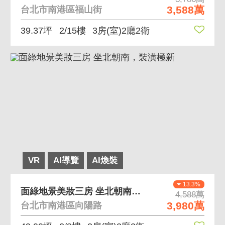
3,588萬
台北市南港區福山街
39.37坪
2/15樓
3房(室)2廳2衛
VR
AI導覽
AI煥裝
13.3%
面綠地景美妝三房 坐北朝南，裝潢極新
4,588萬
3,980萬
台北市南港區向陽路