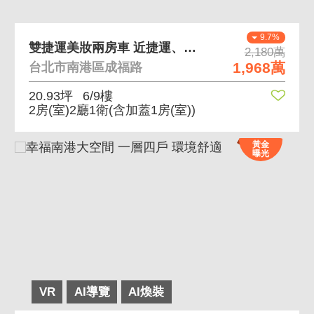
9.7%
雙捷運美妝兩房車 近捷運、近公園
2,180萬
1,968萬
台北市南港區成福路
20.93坪
6/9樓
2房(室)2廳1衛
(含加蓋1房(室))
黃金
曝光
VR
AI導覽
AI煥裝