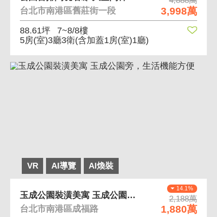
4,888萬
3,998萬
台北市南港區舊莊街一段
88.61坪
7~8/8樓
5房(室)3廳3衛
(含加蓋1房(室)1廳)
VR
AI導覽
AI煥裝
14.1%
玉成公園裝潢美寓 玉成公園旁，生活機能方便
2,188萬
1,880萬
台北市南港區成福路