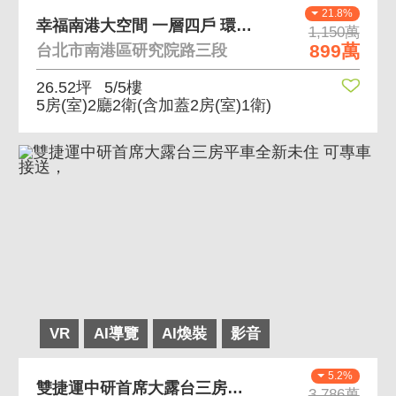
21.8%
幸福南港大空間 一層四戶 環境舒適
1,150萬
899萬
台北市南港區研究院路三段
26.52坪
5/5樓
5房(室)2廳2衛
(含加蓋2房(室)1衛)
VR
AI導覽
AI煥裝
影音
5.2%
雙捷運中研首席大露台三房平車全新未住 可專車接送，
3,786萬