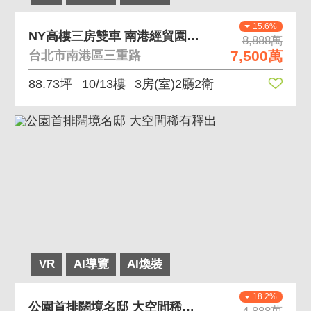
15.6%
NY高樓三房雙車 南港經貿園區紐約花園
8,888萬
7,500萬
台北市南港區三重路
88.73坪
10/13樓
3房(室)2廳2衛
VR
AI導覽
AI煥裝
18.2%
公園首排闊境名邸 大空間稀有釋出