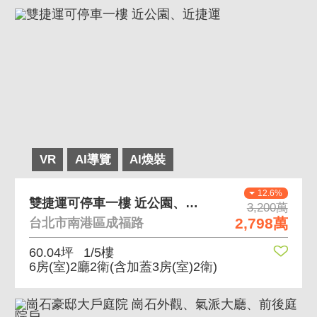
VR
AI導覽
AI煥裝
12.6%
雙捷運可停車一樓 近公園、近捷運
3,200萬
2,798萬
台北市南港區成福路
60.04坪
1/5樓
6房(室)2廳2衛
(含加蓋3房(室)2衛)