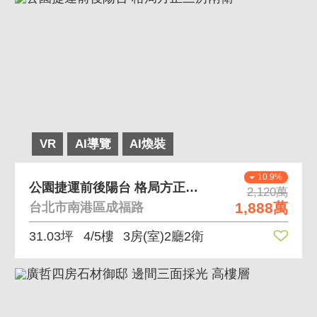
VR
AI導覽
AI煥裝
10.9%
公園捷運前後陽台 格局方正三房兩衛
2,120萬
1,888萬
台北市南港區成福路
31.03坪
4/5樓
3房(室)2廳2衛