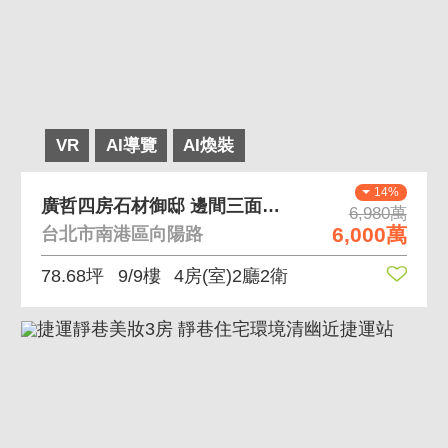
VR
AI導覽
AI煥裝
14%
廣哲四房石材御邸 邊間三面採光 高樓層
6,980萬
6,000萬
台北市南港區向陽路
78.68坪
9/9樓
4房(室)2廳2衛