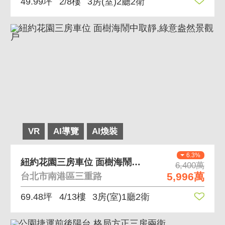
49.99坪
2/8樓
3房(室)2廳2衛
VR
AI導覽
AI煥裝
6.3%
紐約花園三房車位 面樹海鬧中取靜,綠意盎然景觀戶
6,400萬
5,996萬
台北市南港區三重路
69.48坪
4/13樓
3房(室)1廳2衛