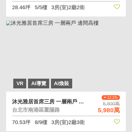
28.46坪
5/5樓
3房(室)2廳2衛
VR
AI導覽
AI煥裝
12.1%
沐光雅居首席三房 一層兩戶 邊間高樓
6,800萬
5,980萬
台北市南港區重陽路
70.53坪
8/9樓
3房(室)2廳3衛