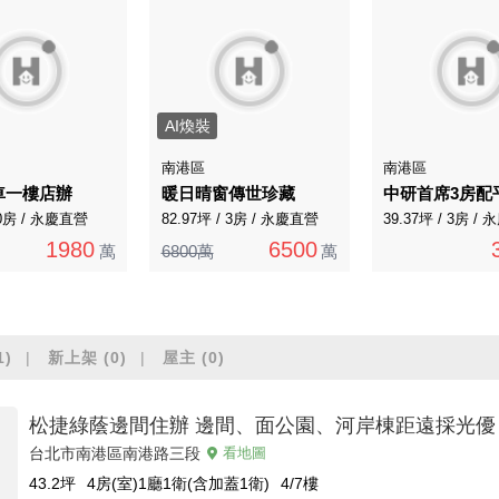
AI煥裝
南港區
南港區
車一樓店辦
暖日晴窗傳世珍藏
中研首席3房配
 0房 / 永慶直營
82.97坪 / 3房 / 永慶直營
39.37坪 / 3房 /
1980
6500
萬
6800萬
萬
1)
新上架
(0)
屋主
(0)
松捷綠蔭邊間住辦 邊間、面公園、河岸棟距遠採光優
台北市南港區南港路三段
看地圖
43.2
坪
4房(室)1廳1衛(含加蓋1衛)
4/7
樓