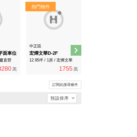
AI煥裝
AI導覽
中正區
南港區
平面車位
宏燁文華D-2F
城市核心穩收租寓
 永慶直營
12.95坪 / 1房 / 宏燁文華
39.01坪 / 5房 / 永慶直營
3280
1755
2680
萬
萬
萬
訂閱此搜尋條件
預設排序
總價低 → 高
總價高 → 低
單價低 → 高