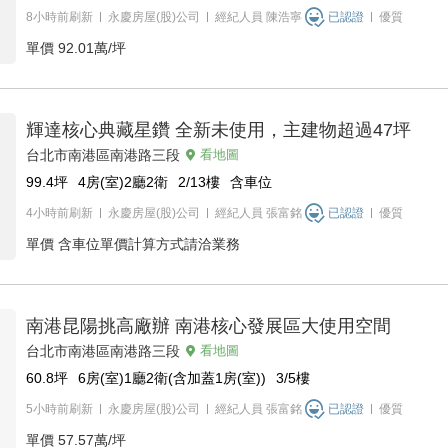
8小時前刷新
永慶房屋(股)公司
經紀人員
陳浩寧
已認證
優質
單價
92.01萬/坪
輝達核心典藏星鑽 全新未使用，主建物超過47坪
台北市南港區南港路三段
看地圖
99.4
坪
4房(室)2廳2衛
2/13
樓
含車位
4小時前刷新
永慶房屋(股)公司
經紀人員
張富銘
已認證
優質
單價
含車位單價計算方式請洽業務
南港昆陽挑高廠辦 南港核心發展區大使用空間
台北市南港區南港路三段
看地圖
60.8
坪
6房(室)1廳2衛(含加蓋1房(室))
3/5
樓
5小時前刷新
永慶房屋(股)公司
經紀人員
張富銘
已認證
優質
單價
57.57萬/坪