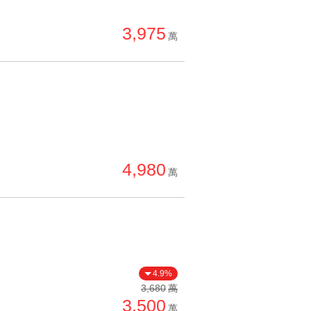
單價高 → 低
3,975
降價幅度高 → 低
萬
坪數小 → 大
坪數大 → 小
上架日期新 → 舊
刷新時間新 → 舊
刷新時間舊 → 新
4,980
萬
月熱門度高 → 低
4.9%
3,680
萬
3,500
萬