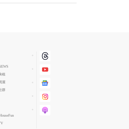
EWS
快租
買屋
社群
ouseFun
TV