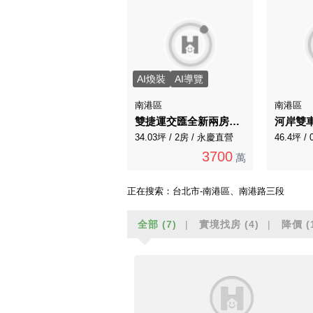
AI煥裝
AI導覽
南港區
南港區
雙捷運交匯全新兩房配兩套完整衛浴平面車位
河岸雙
34.03坪 / 2房 / 永慶直營
46.4坪 /
3700
萬
正在搜索：
台北市-南港區、南港路三段
全部
(7)
實境找房
(4)
降價
(