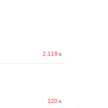
2,118
萬
120
萬