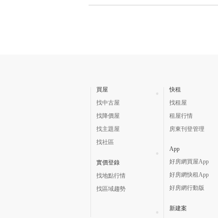
買屋
快租
找中古屋
找租屋
找降價屋
租屋行情
找主題屋
房東刊登管理
找社區
App
好房網買屋App
實價登錄
好房網快租App
找地點行情
好房網行動版
找區域趨勢
新建案