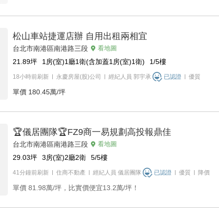
松山車站捷運店辦 自用出租兩相宜
台北市南港區南港路三段
看地圖
21.89
坪
1房(室)1廳1衛(含加蓋1房(室)1衛)
1/5
樓
18小時前刷新
永慶房屋(股)公司
經紀人員
郭宇承
已認證
優質
單價
180.45萬/坪
🏆儀居團隊🏆FZ9商一易規劃高投報鼎佳
台北市南港區南港路三段
看地圖
29.03
坪
3房(室)2廳2衛
5/5
樓
41分鐘前刷新
住商不動產
經紀人員
儀居團隊
已認證
優質
降價
單價
81.98萬/坪，比實價便宜13.2萬/坪！