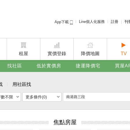
Line個人化服務
註冊
刊
App下載
租屋免
賣屋
廣告
租屋
實價登錄
降價地圖
TV
找社區
低於實價房
捷運降價宅
買屋A
找
用社區找
坪數不限
更多條件(0)
焦點房屋