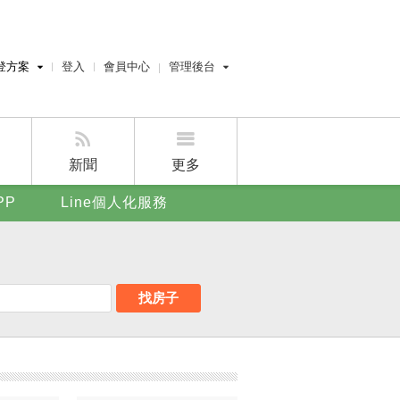
登方案
登入
會員中心
管理後台
費刊登
經紀人員管理後台
刊登
屋主管理後台
刊登
新聞
更多
賣屋刊登
PP
Line個人化服務
好房APP
找房子