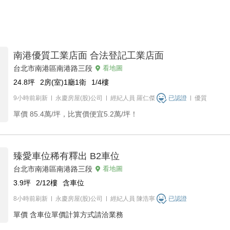
南港優質工業店面 合法登記工業店面
台北市南港區南港路三段
看地圖
24.8
坪
2房(室)1廳1衛
1/4
樓
9小時前刷新
永慶房屋(股)公司
經紀人員
羅仁傑
已認證
優質
單價
85.4萬/坪，比實價便宜5.2萬/坪！
臻愛車位稀有釋出 B2車位
台北市南港區南港路三段
看地圖
3.9
坪
2/12
樓
含車位
8小時前刷新
永慶房屋(股)公司
經紀人員
陳浩寧
已認證
單價
含車位單價計算方式請洽業務