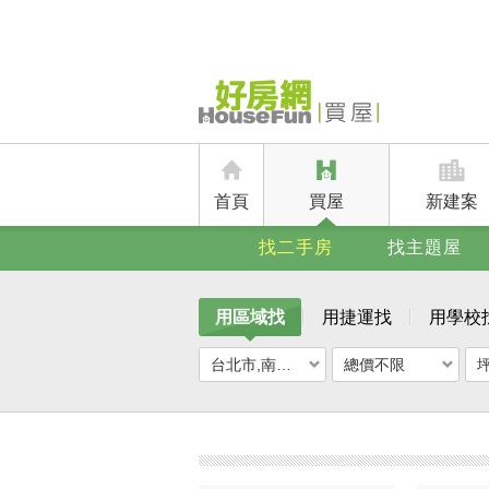
首頁
買屋
新建案
找二手房
找主題屋
用區域找
用捷運找
用學校
台北市,南港區
總價不限